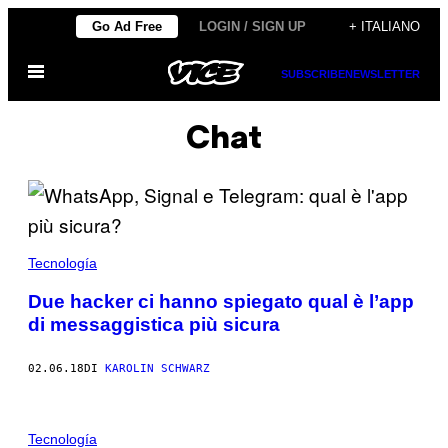
Vai
Go Ad Free
LOGIN / SIGN UP
+ ITALIANO
al
Apri
contenuto
SUBSCRIBE
NEWSLETTER
il
menu
Chat
Tecnología
Due hacker ci hanno spiegato qual è l’app
di messaggistica più sicura
02.06.18
DI
KAROLIN SCHWARZ
Tecnología