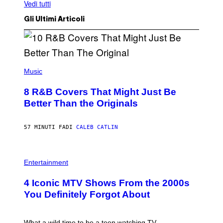
Vedi tutti
Gli Ultimi Articoli
(
P
Music
H
O
8 R&B Covers That Might Just Be
T
O
Better Than the Originals
B
Y
E
57 MINUTI FA
DI
CALEB CATLIN
B
E
T
R
P
O
H
Entertainment
B
O
E
T
4 Iconic MTV Shows From the 2000s
R
O
T
:
You Definitely Forgot About
S
P
/
E
R
T
E
E
What a wild time to be a teen watching TV.