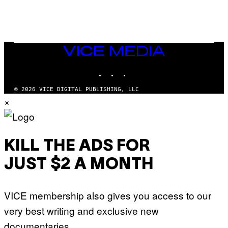
G
V
E
I
S
A
F
G
O
E
R
T
V
VICE
T
E
MEDIA
Y
V
I
INSTAGRAM
TIKTOK
YOUTUBE
O
M
)
A
G
© 2026 VICE DIGITAL PUBLISHING, LLC
E
×
S
)
KILL THE ADS FOR
JUST $2 A MONTH
VICE membership also gives you access to our
very best writing and exclusive new
documentaries.