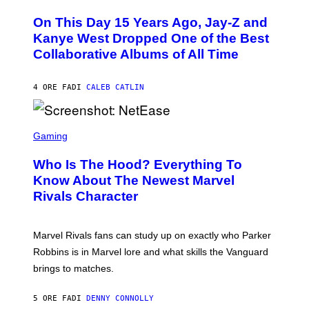
H
O
O
L
On This Day 15 Years Ago, Jay-Z and
T
K
O
Kanye West Dropped One of the Best
/
B
N
Collaborative Albums of All Time
Y
B
D
C
A
U
N
4 ORE FA
DI
CALEB CATLIN
P
I
H
E
O
L
T
S
B
O
C
Gaming
O
B
R
C
A
E
Z
N
Who Is The Hood? Everything To
E
A
K
N
Know About The Newest Marvel
R
/
S
S
N
Rivals Character
H
K
B
O
I
C
T
/
U
:
G
N
Marvel Rivals fans can study up on exactly who Parker
N
E
I
E
T
Robbins is in Marvel lore and what skills the Vanguard
V
T
T
E
brings to matches.
E
Y
R
A
I
S
S
M
A
5 ORE FA
DI
DENNY CONNOLLY
E
A
L