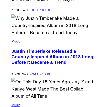
D
R
F
K
E
R
2 ORE FA
DI
HALEY MILLER
R
A
N
M
S
E
)
R
/
G
E
(
T
P
Music
T
H
Y
O
I
Justin Timberlake Released a
T
M
O
Country-Inspired Album in 2018 Long
A
B
G
Before It Became a Trend
Y
E
C
S
H
R
3 ORE FA
DI
CALEB CATLIN
I
S
T
O
P
H
E
(
R
P
Music
P