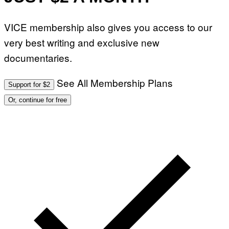
F
O
R
VICE membership also gives you access to our
L
I
very best writing and exclusive new
V
E
documentaries.
N
A
T
I
See All Membership Plans
Support for $2
O
N
Or, continue for free
)