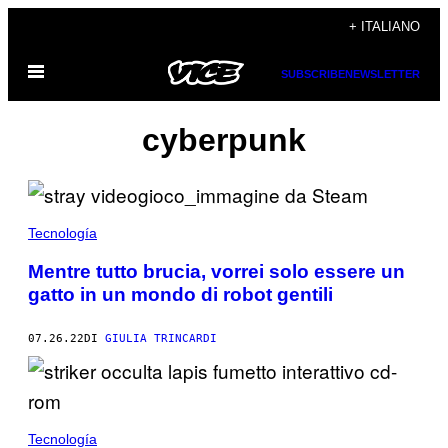
Vai
+ ITALIANO
al
Apri
contenuto
SUBSCRIBE
NEWSLETTER
il
menu
cyberpunk
Tecnología
Mentre tutto brucia, vorrei solo essere un
gatto in un mondo di robot gentili
07.26.22
DI
GIULIA TRINCARDI
Tecnología