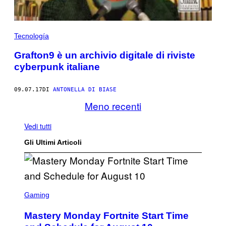
Tecnología
Grafton9 è un archivio digitale di riviste
cyberpunk italiane
09.07.17
DI
ANTONELLA DI BIASE
Meno recenti
Vedi tutti
Gli Ultimi Articoli
S
C
Gaming
R
E
Mastery Monday Fortnite Start Time
E
N