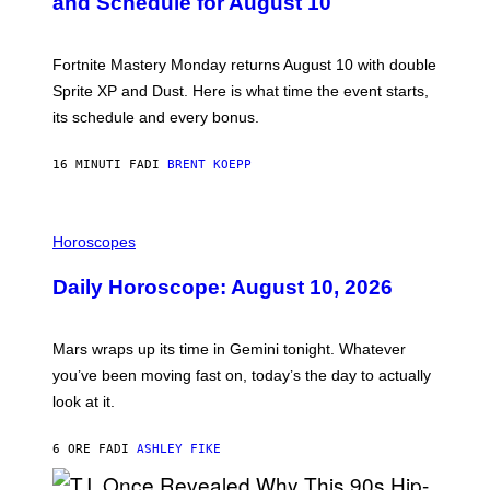
and Schedule for August 10
S
H
O
T
Fortnite Mastery Monday returns August 10 with double
:
Sprite XP and Dust. Here is what time the event starts,
E
P
its schedule and every bonus.
I
C
G
16 MINUTI FA
DI
BRENT KOEPP
A
M
E
I
S
L
Horoscopes
L
U
Daily Horoscope: August 10, 2026
S
T
R
A
Mars wraps up its time in Gemini tonight. Whatever
T
I
you’ve been moving fast on, today’s the day to actually
O
look at it.
N
B
Y
6 ORE FA
DI
ASHLEY FIKE
R
E
E