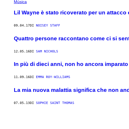
Música
Lil Wayne è stato ricoverato per un attacco e
09.04.17
DI
NOISEY STAFF
Quattro persone raccontano come ci si sente
12.05.16
DI
SAM NICHOLS
In più di dieci anni, non ho ancora imparato
11.09.16
DI
EMMA ROY-WILLIAMS
La mia nuova malattia significa che non and
07.05.13
DI
SOPHIE SAINT THOMAS