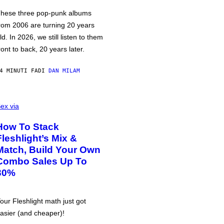
hese three pop-punk albums
rom 2006 are turning 20 years
ld. In 2026, we still listen to them
ront to back, 20 years later.
4 MINUTI FA
DI
DAN MILAM
ex via
How To Stack
Fleshlight’s Mix &
Match, Build Your Own
Combo Sales Up To
30%
our Fleshlight math just got
asier (and cheaper)!