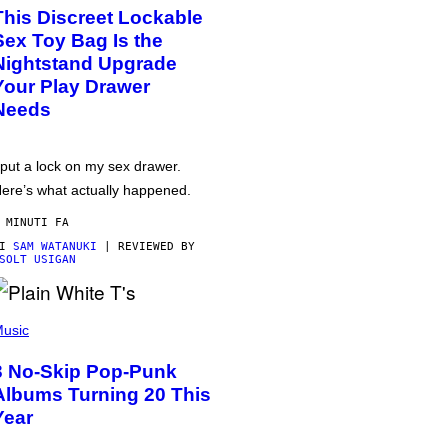
This Discreet Lockable
Sex Toy Bag Is the
Nightstand Upgrade
Your Play Drawer
Needs
 put a lock on my sex drawer.
ere’s what actually happened.
 MINUTI FA
DI
SAM WATANUKI
| REVIEWED BY
SOLT USIGAN
usic
3 No-Skip Pop-Punk
Albums Turning 20 This
Year