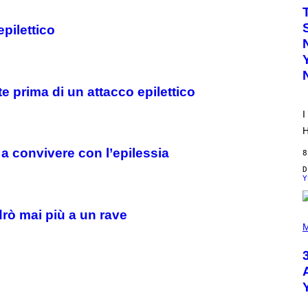
W
A
T
pilettico
A
N
U
K
I
F
 prima di un attacco epilettico
O
R
I
V
I
H
C
E
 a convivere con l’epilessia
8
Y
rò mai più a un rave
P
H
M
O
T
O
B
Y
S
C