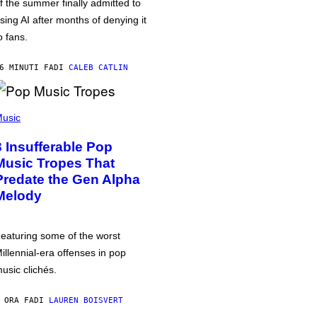
f the summer finally admitted to
sing AI after months of denying it
o fans.
6 MINUTI FA
DI
CALEB CATLIN
usic
3 Insufferable Pop
Music Tropes That
Predate the Gen Alpha
Melody
eaturing some of the worst
illennial-era offenses in pop
usic clichés.
 ORA FA
DI
LAUREN BOISVERT