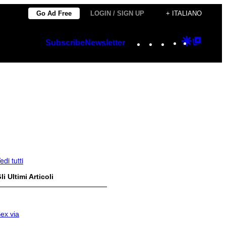
Go Ad Free
LOGIN / SIGN UP
+ ITALIANO
Instagram
TikTok
YouTube
Google
Googl
Subscribe
Newsletter
Discover
Top
Posts
edi tutti
li Ultimi Articoli
ex via