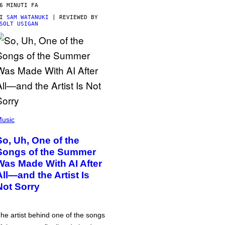
6 MINUTI FA
DI
SAM WATANUKI
| REVIEWED BY
SOLT USIGAN
usic
So, Uh, One of the
Songs of the Summer
Was Made With AI After
All—and the Artist Is
Not Sorry
he artist behind one of the songs