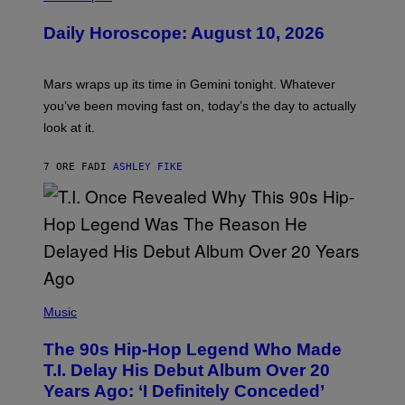
L
U
Daily Horoscope: August 10, 2026
S
T
R
A
Mars wraps up its time in Gemini tonight. Whatever
T
I
you’ve been moving fast on, today’s the day to actually
O
look at it.
N
B
Y
7 ORE FA
DI
ASHLEY FIKE
R
E
E
S
A
.
(
P
Music
H
O
The 90s Hip-Hop Legend Who Made
T
O
T.I. Delay His Debut Album Over 20
B
Years Ago: ‘I Definitely Conceded’
Y