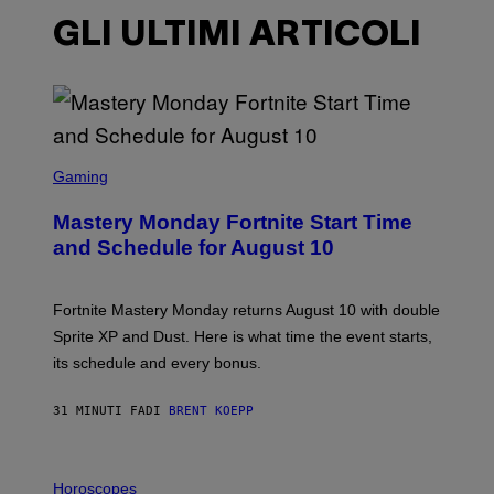
GLI ULTIMI ARTICOLI
S
C
Gaming
R
E
Mastery Monday Fortnite Start Time
E
N
and Schedule for August 10
S
H
O
T
Fortnite Mastery Monday returns August 10 with double
:
Sprite XP and Dust. Here is what time the event starts,
E
P
its schedule and every bonus.
I
C
G
31 MINUTI FA
DI
BRENT KOEPP
A
M
E
I
S
L
Horoscopes