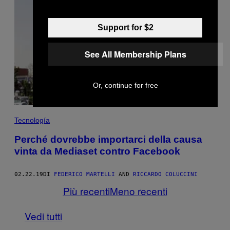
Support for $2
See All Membership Plans
Or, continue for free
Tecnología
Perché dovrebbe importarci della causa
vinta da Mediaset contro Facebook
02.22.19
DI
FEDERICO MARTELLI
AND
RICCARDO COLUCCINI
Più recenti
Meno recenti
Vedi tutti