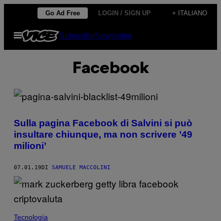
Vai
Go Ad Free
LOGIN / SIGN UP
+ ITALIANO
al
Apri
Subscribe
Newsletter
contenuto
il
menu
Facebook
Sulla pagina Facebook di Salvini si può
insultare chiunque, ma non scrivere ’49
milioni’
07.01.19
DI
SAMUELE MACCOLINI
Tecnología