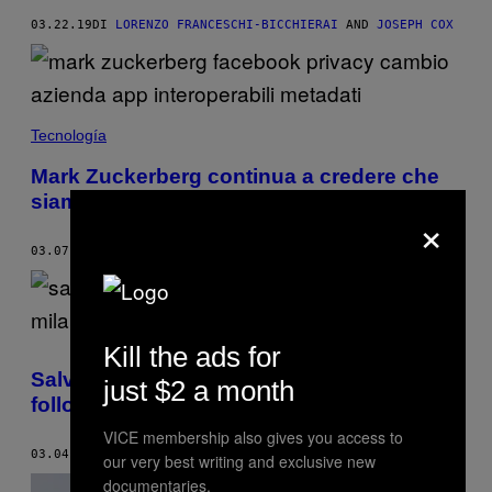
03.22.19
DI
LORENZO FRANCESCHI-BICCHIERAI
AND
JOSEPH COX
Tecnología
Mark Zuckerberg continua a credere che
siamo dei deficienti
×
03.07.19
DI
RICCARDO COLUCCINI
Kill the ads for
Salvini ha un nuovo hobby: aizzare i suoi
just $2 a month
follower contro chi lo contesta
VICE membership also gives you access to
03.04.19
DI
FEDERICO MARTELLI
our very best writing and exclusive new
documentaries.