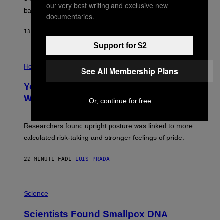
P
our very best writing and exclusive new
bases.
I
documentaries.
X
E
18 MINUTI FA
DI
LUIS PRADA
L
/
Support for $2
G
E
P
T
H
Health
See All Membership Plans
T
O
Y
T
I
Your Desk Height Could Be Messing
O
M
:
With Your Brain, New Study Finds
A
Or, continue for free
B
G
A
E
T
S
U
Researchers found upright posture was linked to more
H
calculated risk-taking and stronger feelings of pride.
A
N
T
22 MINUTI FA
DI
LUIS PRADA
O
K
E
R
A
/
M
Science
G
U
E
C
Scientists Found Smallpox DNA
T
H
T