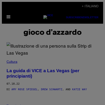
Vai
+ ITALIANO
al
Apri
contenuto
SUBSCRIBE
NEWSLETTER
il
menu
gioco d’azzardo
Cultura
La guida di VICE a Las Vegas (per
principianti)
07.18.22
DI
AMY ROSE SPIEGEL
,
DREW SCHWARTZ
, AND
KATIE WAY