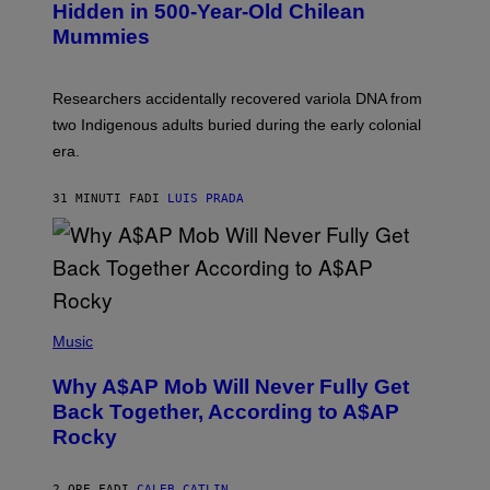
,
Hidden in 500-Year-Old Chilean
Y
M
I
Mummies
U
M
C
A
H
G
O
Researchers accidentally recovered variola DNA from
E
L
S
D
two Indigenous adults buried during the early colonial
E
era.
R
C
H
31 MINUTI FA
DI
LUIS PRADA
I
L
E
A
N
M
U
M
(
M
P
Music
Y
H
T
O
H
Why A$AP Mob Will Never Fully Get
T
A
O
Back Together, According to A$AP
N
B
T
Rocky
Y
H
N
O
O
S
A
2 ORE FA
DI
CALEB CATLIN