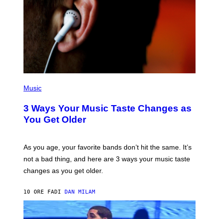
–
C
O
R
B
I
S
/
C
O
R
P
B
H
Music
I
O
S
T
3 Ways Your Music Taste Changes as
V
O
I
I
You Get Older
A
L
G
L
E
U
T
S
As you age, your favorite bands don’t hit the same. It’s
T
T
not a bad thing, and here are 3 ways your music taste
Y
R
I
A
changes as you get older.
M
T
A
I
G
O
10 ORE FA
DI
DAN MILAM
E
N
S
B
)
Y