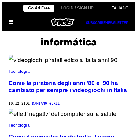
Vai
Go Ad Free
LOGIN / SIGN UP
+ ITALIANO
al
Apri
contenuto
SUBSCRIBE
NEWSLETTER
il
menu
informática
Tecnología
Come la pirateria degli anni ’80 e ’90 ha
cambiato per sempre i videogiochi in Italia
10.12.21
DI
DAMIANO GERLI
Tecnología
Come il computer ha distrutto il corpo