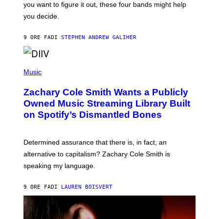
you want to figure it out, these four bands might help
T
L
you decide.
E
G
A
9 ORE FA
DI
STEPHEN ANDREW GALIHER
T
O
/
(
G
P
Music
E
H
T
O
T
Zachary Cole Smith Wants a Publicly
T
Y
O
I
Owned Music Streaming Library Built
B
M
on Spotify’s Dismantled Bones
Y
A
R
G
O
E
B
S
Determined assurance that there is, in fact, an
E
R
alternative to capitalism? Zachary Cole Smith is
T
speaking my language.
O
P
A
9 ORE FA
DI
LAUREN BOISVERT
N
U
C
C
I