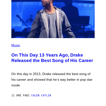
I
A
N
W
A
L
D
I
E
/
G
E
(
T
P
Music
T
H
Y
O
I
On This Day 13 Years Ago, Drake
T
M
O
Released the Best Song of His Career
A
B
G
Y
E
G
S
A
On this day in 2013, Drake released the best song of
R
his career and showed that he’s way better in pop star
Y
G
mode.
E
R
S
11 ORE FA
DI
CALEB CATLIN
H
O
F