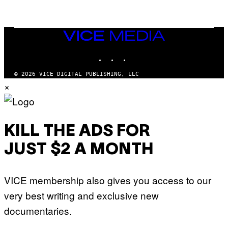
F
/
W
I
VICE
R
MEDIA
E
I
INSTAGRAM
TIKTOK
YOUTUBE
M
A
G
© 2026 VICE DIGITAL PUBLISHING, LLC
E
×
)
KILL THE ADS FOR
JUST $2 A MONTH
VICE membership also gives you access to our
very best writing and exclusive new
documentaries.