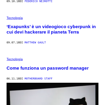
09.10.18
DI
FEDERICO NEJROTTI
Tecnología
‘Exapunks’ è un videogioco cyberpunk in
cui devi hackerare il pianeta Terra
09.07.18
DI
MATTHEW GAULT
Tecnología
Come funziona un password manager
06.11.18
DI
MOTHERBOARD STAFF