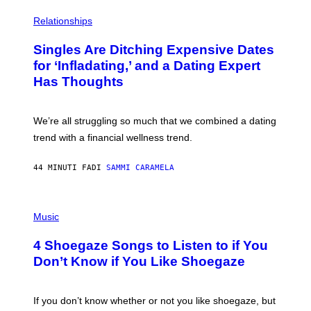
P
H
Relationships
O
T
Singles Are Ditching Expensive Dates
O
:
for ‘Infladating,’ and a Dating Expert
P
Has Thoughts
I
X
E
L
We’re all struggling so much that we combined a dating
S
E
trend with a financial wellness trend.
F
F
E
44 MINUTI FA
DI
SAMMI CARAMELA
C
T
/
P
G
H
Music
E
O
T
T
T
4 Shoegaze Songs to Listen to if You
O
Y
B
I
Don’t Know if You Like Shoegaze
Y
M
S
A
C
G
O
If you don’t know whether or not you like shoegaze, but
E
T
S