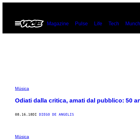
Vai
al
Apri
Magazine
Pulse
Life
Tech
Munch
contenuto
il
menu
Música
Odiati dalla critica, amati dal pubblico: 50 
08.16.18
DI
DIEGO DE ANGELIS
Música