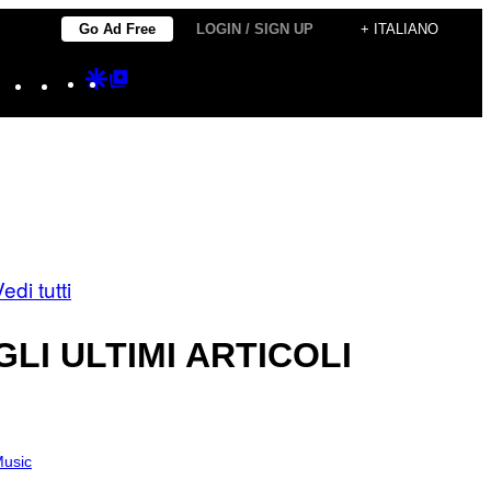
Go Ad Free
LOGIN / SIGN UP
+ ITALIANO
Instagram
TikTok
YouTube
Google
Google
Discover
Top
Posts
edi tutti
GLI ULTIMI ARTICOLI
usic