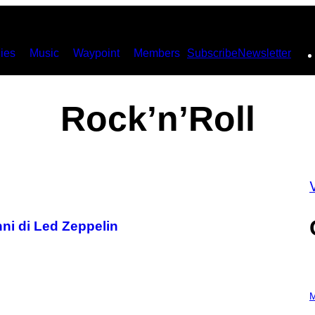
ies
Music
Waypoint
Members
Subscribe
Newsletter
Rock’n’Roll
V
anni di Led Zeppelin
P
H
M
O