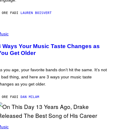
anguage.
 ORE FA
DI
LAUREN BOISVERT
usic
3 Ways Your Music Taste Changes as
You Get Older
s you age, your favorite bands don’t hit the same. It’s not
 bad thing, and here are 3 ways your music taste
hanges as you get older.
 ORE FA
DI
DAN MILAM
usic