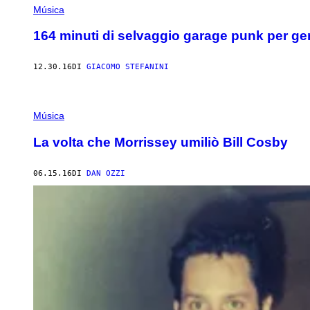
Música
164 minuti di selvaggio garage punk per ge
12.30.16
DI
GIACOMO STEFANINI
Música
La volta che Morrissey umiliò Bill Cosby
06.15.16
DI
DAN OZZI