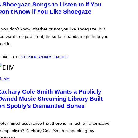
4 Shoegaze Songs to Listen to if You
Don’t Know if You Like Shoegaze
f you don’t know whether or not you like shoegaze, but
ou want to figure it out, these four bands might help you
ecide.
 ORE FA
DI
STEPHEN ANDREW GALIHER
usic
Zachary Cole Smith Wants a Publicly
Owned Music Streaming Library Built
on Spotify’s Dismantled Bones
etermined assurance that there is, in fact, an alternative
o capitalism? Zachary Cole Smith is speaking my