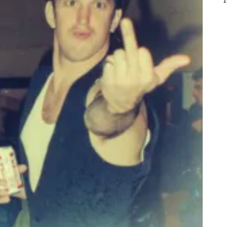
1
C
E