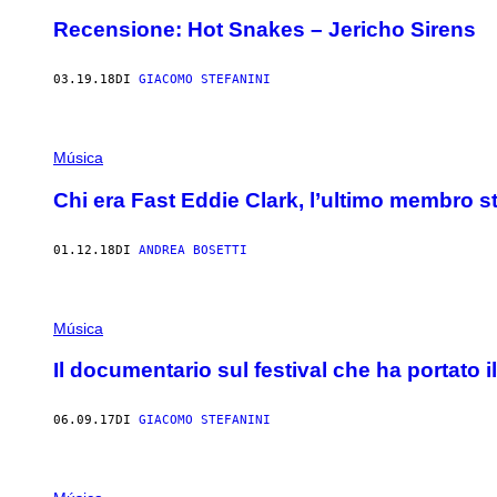
Recensione: Hot Snakes – Jericho Sirens
03.19.18
DI
GIACOMO STEFANINI
Música
Chi era Fast Eddie Clark, l’ultimo membro s
01.12.18
DI
ANDREA BOSETTI
Música
Il documentario sul festival che ha portato il r
06.09.17
DI
GIACOMO STEFANINI