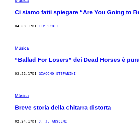
Música
Ci siamo fatti spiegare “Are You Going to Be
04.03.17
DI
TIM SCOTT
Música
“Ballad For Losers” dei Dead Horses è pura
03.22.17
DI
GIACOMO STEFANINI
Música
Breve storia della chitarra distorta
02.24.17
DI
J. J. ANSELMI