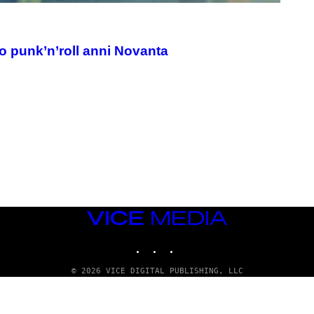
o punk’n’roll anni Novanta
VICE
MEDIA
INSTAGRAM
TIKTOK
YOUTUBE
© 2026 VICE DIGITAL PUBLISHING, LLC