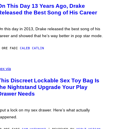
On This Day 13 Years Ago, Drake
Released the Best Song of His Career
n this day in 2013, Drake released the best song of his
areer and showed that he’s way better in pop star mode.
 ORE FA
DI
CALEB CATLIN
ex via
This Discreet Lockable Sex Toy Bag Is
the Nightstand Upgrade Your Play
Drawer Needs
 put a lock on my sex drawer. Here’s what actually
appened.