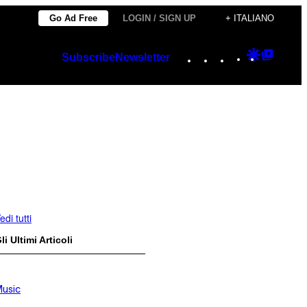
Go Ad Free
LOGIN / SIGN UP
+ ITALIANO
Instagram
TikTok
YouTube
Google
Googl
Subscribe
Newsletter
Discover
Top
Posts
edi tutti
li Ultimi Articoli
usic