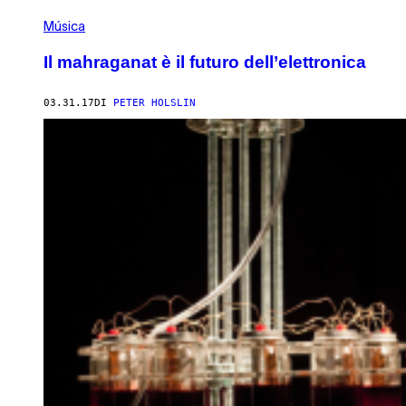
Música
Il mahraganat è il futuro dell’elettronica
03.31.17
DI
PETER HOLSLIN