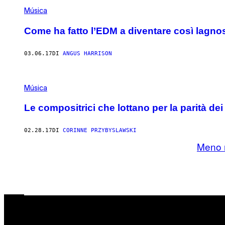
Música
Come ha fatto l’EDM a diventare così lagno
03.06.17
DI
ANGUS HARRISON
Música
Le compositrici che lottano per la parità de
02.28.17
DI
CORINNE PRZYBYSLAWSKI
Meno r