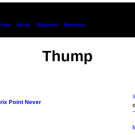
hies
Music
Waypoint
Members
Thump
V
rix Point Never
G
P
H
M
O