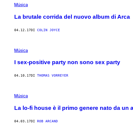
Música
La brutale corrida del nuovo album di Arca
04.12.17
DI
COLIN JOYCE
Música
I sex-positive party non sono sex party
04.10.17
DI
THOMAS VORREYER
Música
La lo-fi house è il primo genere nato da un 
04.03.17
DI
ROB ARCAND