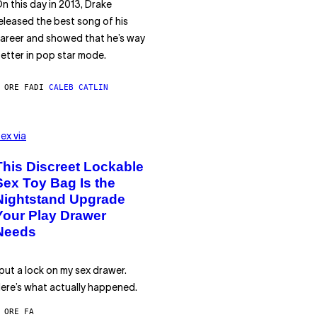
n this day in 2013, Drake
eleased the best song of his
areer and showed that he’s way
etter in pop star mode.
 ORE FA
DI
CALEB CATLIN
ex via
This Discreet Lockable
Sex Toy Bag Is the
Nightstand Upgrade
Your Play Drawer
Needs
 put a lock on my sex drawer.
ere’s what actually happened.
 ORE FA