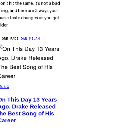
on’t hit the same. It’s not a bad
hing, and here are 3 ways your
usic taste changes as you get
lder.
 ORE FA
DI
DAN MILAM
usic
On This Day 13 Years
Ago, Drake Released
the Best Song of His
Career