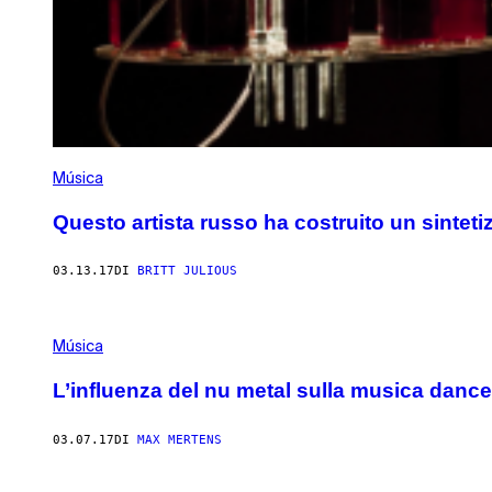
Música
Questo artista russo ha costruito un sintet
03.13.17
DI
BRITT JULIOUS
Música
L’influenza del nu metal sulla musica dan
03.07.17
DI
MAX MERTENS