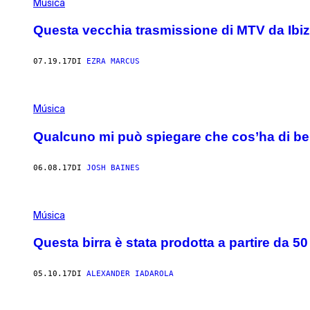
Música
Questa vecchia trasmissione di MTV da Ibi
07.19.17
DI
EZRA MARCUS
Música
Qualcuno mi può spiegare che cos’ha di be
06.08.17
DI
JOSH BAINES
Música
Questa birra è stata prodotta a partire da 50 m
05.10.17
DI
ALEXANDER IADAROLA