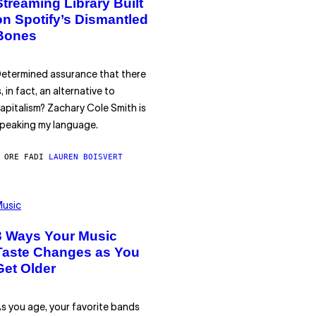
Streaming Library Built
on Spotify’s Dismantled
Bones
etermined assurance that there
s, in fact, an alternative to
apitalism? Zachary Cole Smith is
peaking my language.
 ORE FA
DI
LAUREN BOISVERT
usic
3 Ways Your Music
Taste Changes as You
Get Older
s you age, your favorite bands