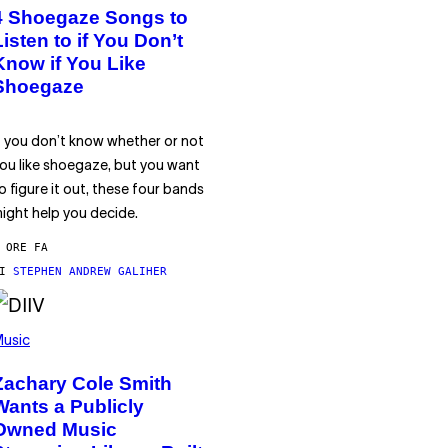
4 Shoegaze Songs to
Listen to if You Don’t
Know if You Like
Shoegaze
f you don’t know whether or not
ou like shoegaze, but you want
o figure it out, these four bands
ight help you decide.
 ORE FA
DI
STEPHEN ANDREW GALIHER
usic
Zachary Cole Smith
Wants a Publicly
Owned Music