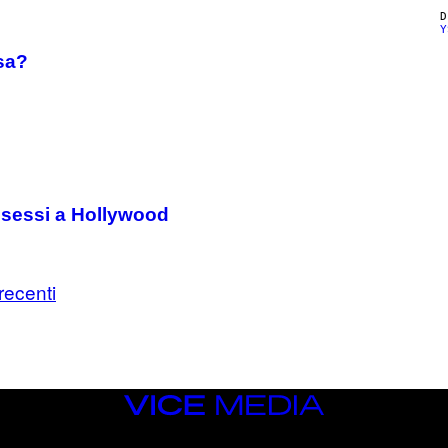
Y
sa?
i sessi a Hollywood
ecenti
VICE
MEDIA
INSTAGRAM
TIKTOK
YOUTUBE