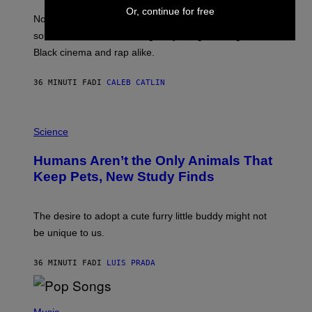
P
Or, continue for free
O
Noisey selects four of the greatest hip-hop movie
O
soundtracks of the 90s, arguably the golden age for
L
A
Black cinema and rap alike.
R
N
A
36 MINUTI FA
DI
CALEB CATLIN
L
/
G
P
A
H
Science
R
O
C
T
I
Humans Aren’t the Only Animals That
O
A
:
/
Keep Pets, New Study Finds
I
P
J
I
D
C
E
O
The desire to adopt a cute furry little buddy might not
M
T
be unique to us.
A
/
/
G
G
A
36 MINUTI FA
DI
LUIS PRADA
E
M
T
M
T
A
Y
-
(
I
R
P