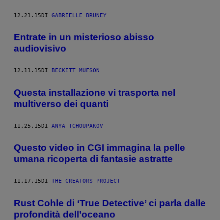
12.21.15
DI
GABRIELLE BRUNEY
Entrate in un misterioso abisso
audiovisivo
12.11.15
DI
BECKETT MUFSON
Questa installazione vi trasporta nel
multiverso dei quanti
11.25.15
DI
ANYA TCHOUPAKOV
Questo video in CGI immagina la pelle
umana ricoperta di fantasie astratte
11.17.15
DI
THE CREATORS PROJECT
Rust Cohle di ‘True Detective’ ci parla dalle
profondità dell’oceano