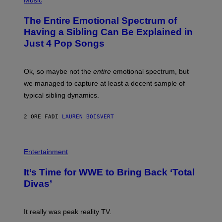
Music
M
A
H
A
P
O
The Entire Emotional Spectrum of
G
H
T
E
O
O
Having a Sibling Can Be Explained in
S
V
B
Just 4 Pop Songs
I
Y
A
J
G
O
E
H
Ok, so maybe not the
entire
emotional spectrum, but
T
A
T
L
we managed to capture at least a decent sample of
Y
E
I
typical sibling dynamics.
/
M
G
A
E
G
2 ORE FA
DI
LAUREN BOISVERT
T
E
T
S
Y
)
I
P
M
H
Entertainment
A
O
G
T
E
It’s Time for WWE to Bring Back ‘Total
O
S
:
Divas’
)
E
!
It really was peak reality TV.