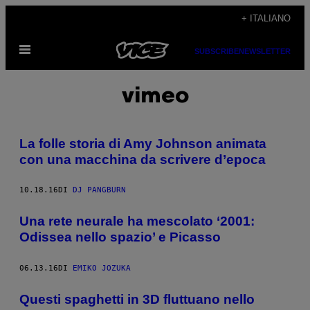
Vai
+ ITALIANO
al
Apri
contenuto
SUBSCRIBE
NEWSLETTER
il
menu
vimeo
La folle storia di Amy Johnson animata
con una macchina da scrivere d’epoca
10.18.16
DI
DJ PANGBURN
Una rete neurale ha mescolato ‘2001:
Odissea nello spazio’ e Picasso
06.13.16
DI
EMIKO JOZUKA
Questi spaghetti in 3D fluttuano nello