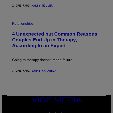
2 ORE FA
DI
HALEY MILLER
P
H
Relationships
O
T
4 Unexpected but Common Reasons
O
:
Couples End Up in Therapy,
G
According to an Expert
C
S
H
U
Going to therapy doesn’t mean failure.
T
T
E
3 ORE FA
DI
SAMMI CARAMELA
R
/
G
E
T
T
Y
I
VICE
M
MEDIA
A
INSTAGRAM
TIKTOK
YOUTUBE
G