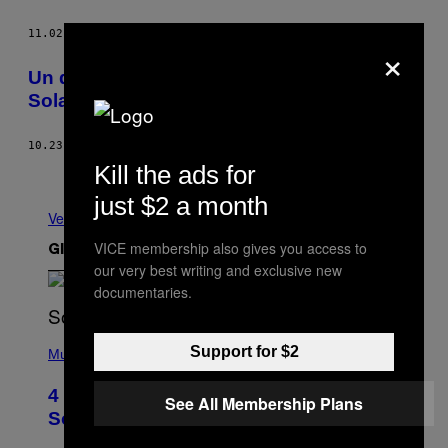
11.02.15
DI
KEVIN HOLMES
×
Un duo registico ha ricreato il Sistema
Solare in mezzo al deserto
10.23.15
DI
BECKETT MUFSON
Kill the ads for
Meno recenti
just $2 a month
Vedi tutti
VICE membership also gives you access to
Gli Ultimi Articoli
our very best writing and exclusive new
documentaries.
(
Support for $2
P
Music
H
O
4 of the Greatest Hip-Hop Movie
T
See All Membership Plans
O
Soundtracks of the 90s
B
Y