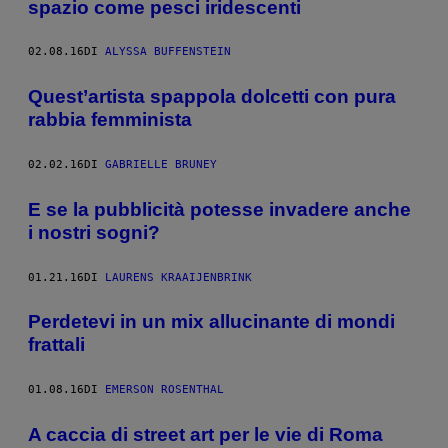
spazio come pesci iridescenti
02.08.16
DI
ALYSSA BUFFENSTEIN
Quest’artista spappola dolcetti con pura
rabbia femminista
02.02.16
DI
GABRIELLE BRUNEY
E se la pubblicità potesse invadere anche
i nostri sogni?
01.21.16
DI
LAURENS KRAAIJENBRINK
Perdetevi in un mix allucinante di mondi
frattali
01.08.16
DI
EMERSON ROSENTHAL
A caccia di street art per le vie di Roma