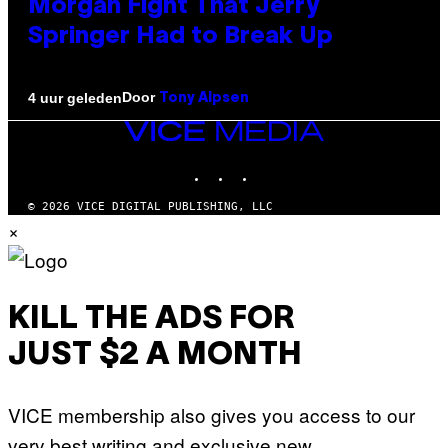
Morgan Fight That Jerry
Springer Had to Break Up
Door
4 uur geleden
Tony Alpsen
VICE
MEDIA
INSTAGRAM
TIKTOK
YOUTUBE
© 2026 VICE DIGITAL PUBLISHING, LLC
×
KILL THE ADS FOR
JUST $2 A MONTH
VICE membership also gives you access to our
very best writing and exclusive new