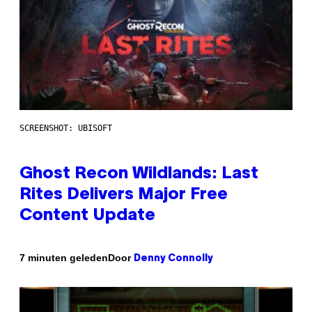
SCREENSHOT: UBISOFT
Ghost Recon Wildlands: Last
Rites Delivers Major Free
Content Update
Door
7 minuten geleden
Denny Connolly