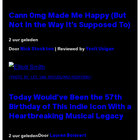
Cann 0mg Made Me Happy (But
Not In the Way It’s Supposed To)
2 uur geleden
Door
| Reviewed by
Nick Stockton
Ysolt Usigan
(PHOTO BY LEX VAN ROSSEN/MAI/REDFERNS)
Today Would’ve Been the 57th
Birthday of This Indie Icon With a
Heartbreaking Musical Legacy
Door
2 uur geleden
Lauren Boisvert