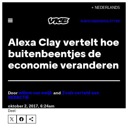
Ga
+ NEDERLANDS
naar
Open
de
SUBSCRIBE
NEWSLETTER
menu
inhoud
Alexa Clay vertelt hoe
buitenbeentjes de
economie veranderen
Door
and
willem van ewijk
Zoals verteld aan
REDACTIE
oktober 2, 2017, 6:24am
Deel: