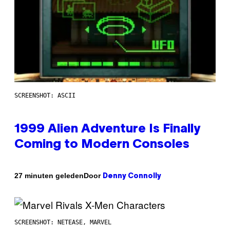
SCREENSHOT: ASCII
1999 Alien Adventure Is Finally
Coming to Modern Consoles
Door
27 minuten geleden
Denny Connolly
SCREENSHOT: NETEASE, MARVEL