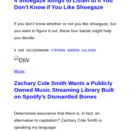
4 Shoegaze Songs to Listen to if You
O
Y
B
I
Don’t Know if You Like Shoegaze
Y
M
S
A
C
G
O
If you don’t know whether or not you like shoegaze, but
E
T
S
you want to figure it out, these four bands might help
T
L
you decide.
E
G
A
9 UUR GELEDEN
DOOR
STEPHEN ANDREW GALIHER
T
O
/
(
G
P
Music
E
H
T
O
T
Zachary Cole Smith Wants a Publicly
T
Y
O
I
Owned Music Streaming Library Built
B
M
on Spotify’s Dismantled Bones
Y
A
R
G
O
E
B
S
Determined assurance that there is, in fact, an
E
R
alternative to capitalism? Zachary Cole Smith is
T
speaking my language.
O