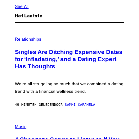
See All
Het Laatste
P
H
Relationships
O
T
Singles Are Ditching Expensive Dates
O
:
for ‘Infladating,’ and a Dating Expert
P
Has Thoughts
I
X
E
L
We’re all struggling so much that we combined a dating
S
E
trend with a financial wellness trend.
F
F
E
49 MINUTEN GELEDEN
DOOR
SAMMI CARAMELA
C
T
/
P
G
H
Music
E
O
T
T
T