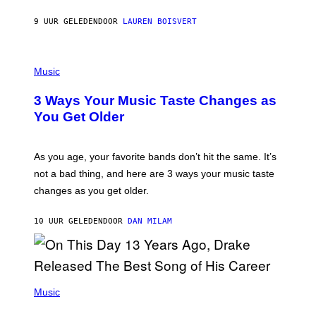
P
A
9 UUR GELEDEN
DOOR
LAUREN BOISVERT
N
U
C
C
P
I
H
Music
–
O
C
T
O
3 Ways Your Music Taste Changes as
O
R
I
You Get Older
B
L
I
L
S
U
/
S
As you age, your favorite bands don’t hit the same. It’s
C
T
O
not a bad thing, and here are 3 ways your music taste
R
R
A
changes as you get older.
B
T
I
I
S
O
10 UUR GELEDEN
DOOR
DAN MILAM
V
N
I
B
A
Y
G
I
E
A
T
(
N
T
P
Music
W
Y
H
A
I
O
L