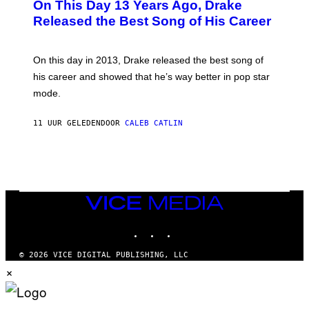
On This Day 13 Years Ago, Drake
M
T
D
A
O
I
Released the Best Song of His Career
G
B
E
E
Y
/
S
G
G
)
A
E
On this day in 2013, Drake released the best song of
R
T
his career and showed that he’s way better in pop star
Y
T
G
Y
mode.
E
I
R
M
S
A
11 UUR GELEDEN
DOOR
CALEB CATLIN
H
G
O
E
F
S
F
/
W
I
VICE
R
MEDIA
E
I
INSTAGRAM
TIKTOK
YOUTUBE
M
A
G
© 2026 VICE DIGITAL PUBLISHING, LLC
E
×
)