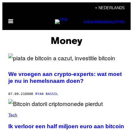
Ga
+ NEDERLANDS
naar
Open
de
SUBSCRIBE
NEWSLETTER
menu
inhoud
Money
We vroegen aan crypto-experts: wat moet
je nu in hemelsnaam doen?
07.09.21
DOOR
RYAN BASSIL
Tech
Ik verloor een half miljoen euro aan bitcoin