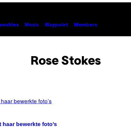
unchies
Music
Waypoint
Members
Rose Stokes
 haar bewerkte foto’s