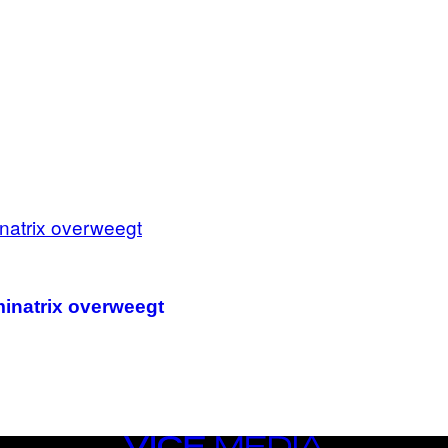
minatrix overweegt
VICE