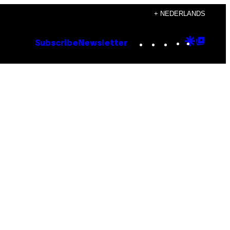
+ NEDERLANDS
Instagram
TikTok
YouTube
Google
Goog
Subscribe
Newsletter
Discove
Top
Posts