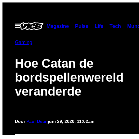
Ga
naar
de
Open
Magazine
Pulse
Life
Tech
Munc
menu
inhoud
Gaming
Hoe Catan de
bordspellenwereld
veranderde
Door
Paul Dean
juni 29, 2020, 11:02am