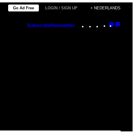
Go Ad Free
LOGIN / SIGN UP
+ NEDERLANDS
Instagram
TikTok
YouTube
Google
Googl
Subscribe
Newsletter
Discover
Top
Posts