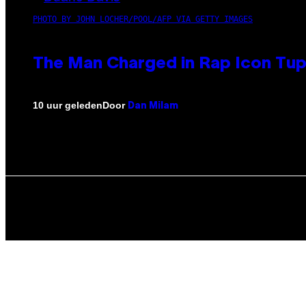
PHOTO BY JOHN LOCHER/POOL/AFP VIA GETTY IMAGES
The Man Charged in Rap Icon Tup
Door
10 uur geleden
Dan Milam