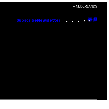
+ NEDERLANDS
Instagram
TikTok
YouTube
Google
Goog
Subscribe
Newsletter
Discove
Top
Posts