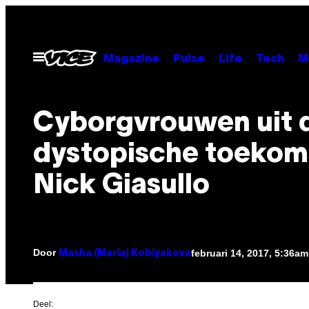
Ga
naar
de
Open
Magazine
Pulse
Life
Tech
M
menu
inhoud
Cyborgvrouwen uit 
dystopische toekom
Nick Giasullo
Door
februari 14, 2017, 5:36am
Masha (Maria) Koblyakova
Deel: