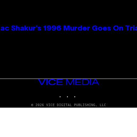
ac Shakur’s 1996 Murder Goes On Tri
VICE
MEDIA
INSTAGRAM
TIKTOK
YOUTUBE
© 2026 VICE DIGITAL PUBLISHING, LLC