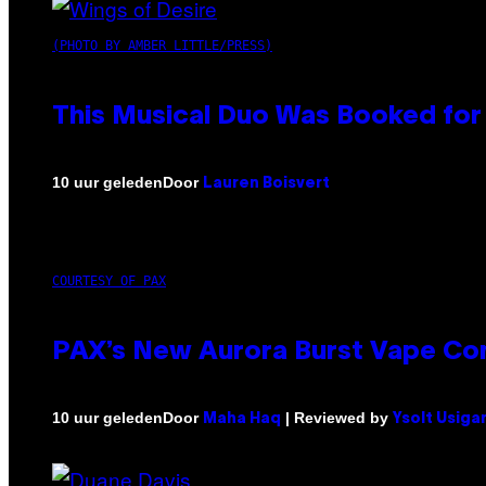
(PHOTO BY AMBER LITTLE/PRESS)
This Musical Duo Was Booked for a
Door
10 uur geleden
Lauren Boisvert
COURTESY OF PAX
PAX’s New Aurora Burst Vape Co
Door
| Reviewed by
10 uur geleden
Maha Haq
Ysolt Usiga