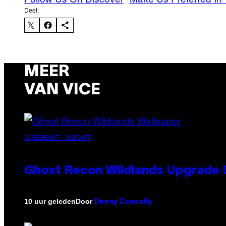
Deel:
MEER
VAN VICE
SCREENSHOT: UBISOFT
Ghost Recon Wildlands Upgrade 
Door
10 uur geleden
Denny Connolly