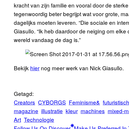
kracht van zijn familie en vooral door de sterke v
tegenwoordig beter begrijpt wat voor grote, m
dagelijks moeten leveren. “Die sociale en interne
Giasullo. “Ik heb daardoor de neiging om elke 
wereld vandaag de dag is.”
Bekijk
hier
nog meer werk van Nick Giasullo.
Getagd:
Creators
CYBORGS
Feminisme&
futuristisc
magazine
illustratie
kleur
machines
mixed-m
Art
Technologie
Follow Us On Discover
Make Us Preferred In 