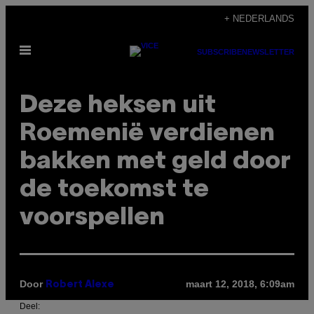
Ga
+ NEDERLANDS
naar
Open
de
SUBSCRIBE
NEWSLETTER
menu
inhoud
Deze heksen uit
Roemenië verdienen
bakken met geld door
de toekomst te
voorspellen
Door
maart 12, 2018, 6:09am
Robert Alexe
Deel: