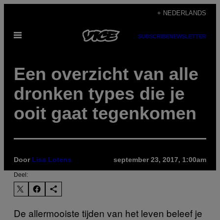
Ga
+ NEDERLANDS
naar
Open
de
SUBSCRIBE
NEWSLETTER
menu
inhoud
Een overzicht van alle
dronken types die je
ooit gaat tegenkomen
Door
Lisa Lotens
september 23, 2017, 1:00am
Deel:
De allermooiste tijden van het leven beleef je