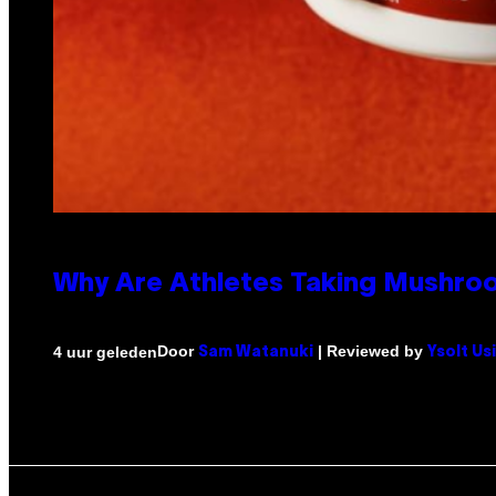
Why Are Athletes Taking Mushr
Door
| Reviewed by
4 uur geleden
Sam Watanuki
Ysolt Us