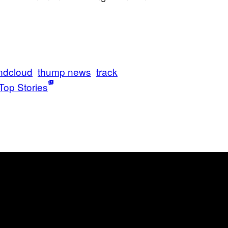
ndcloud
thump news
track
Top Stories