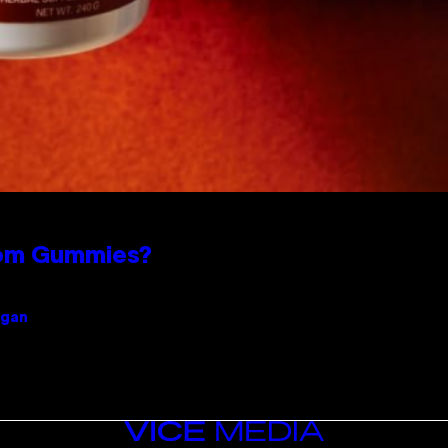
oom Gummies?
igan
VICE
MEDIA