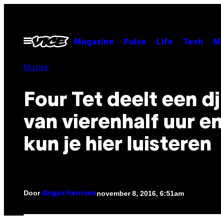
Ga
naar
de
Open
Magazine
Pulse
Life
Tech
M
menu
inhoud
Muziek
Four Tet deelt een d
van vierenhalf uur en
kun je hier luisteren
Door
november 8, 2016, 6:51am
Angus Harrison