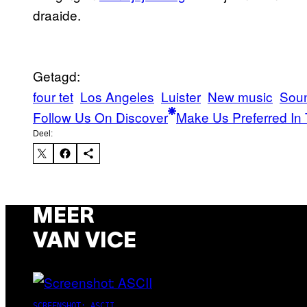
draaide.
Getagd:
four tet
Los Angeles
Luister
New music
Sou
Follow Us On Discover
Make Us Preferred In 
Deel:
MEER
VAN VICE
SCREENSHOT: ASCII