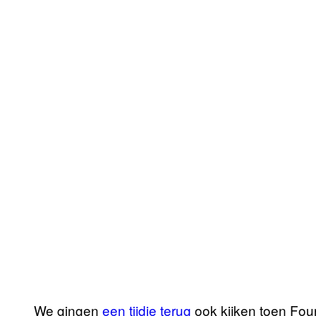
We gingen
een tijdje terug
ook kijken toen Fou