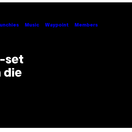
unchies
Music
Waypoint
Members
j-set
 die