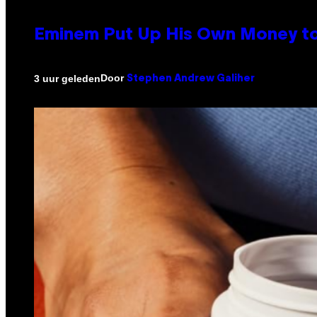
Eminem Put Up His Own Money to
Door
3 uur geleden
Stephen Andrew Galiher