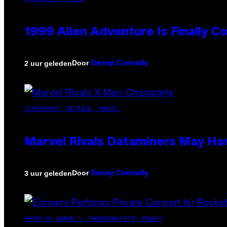
1999 Alien Adventure Is Finally 
Door
2 uur geleden
Denny Connolly
SCREENSHOT: NETEASE, MARVEL
Marvel Rivals Dataminers May H
Door
3 uur geleden
Denny Connolly
PHOTO BY AARON J. THORNTON/GETTY IMAGES