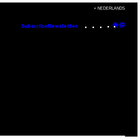
+ NEDERLANDS
Instagram
TikTok
YouTube
Google
Goog
Subscribe
Newsletter
Discove
Top
Posts