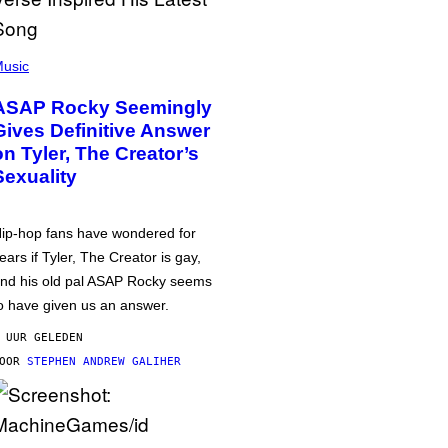
usic
ASAP Rocky Seemingly
Gives Definitive Answer
on Tyler, The Creator’s
Sexuality
ip-hop fans have wondered for
ears if Tyler, The Creator is gay,
nd his old pal ASAP Rocky seems
o have given us an answer.
 UUR GELEDEN
DOOR
STEPHEN ANDREW GALIHER