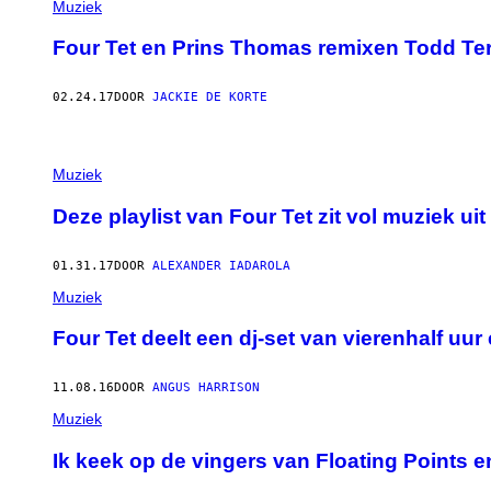
Muziek
Four Tet en Prins Thomas remixen Todd Ter
02.24.17
DOOR
JACKIE DE KORTE
Muziek
Deze playlist van Four Tet zit vol muziek u
01.31.17
DOOR
ALEXANDER IADAROLA
Muziek
Four Tet deelt een dj-set van vierenhalf uur 
11.08.16
DOOR
ANGUS HARRISON
Muziek
Ik keek op de vingers van Floating Points e