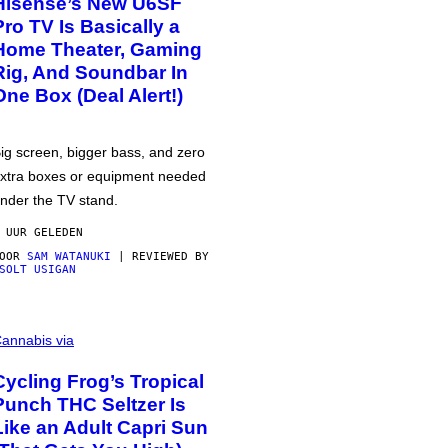
Hisense’s New U6SF
Pro TV Is Basically a
Home Theater, Gaming
Rig, And Soundbar In
One Box (Deal Alert!)
ig screen, bigger bass, and zero
xtra boxes or equipment needed
nder the TV stand.
 UUR GELEDEN
DOOR
SAM WATANUKI
| REVIEWED BY
SOLT USIGAN
annabis via
Cycling Frog’s Tropical
Punch THC Seltzer Is
Like an Adult Capri Sun