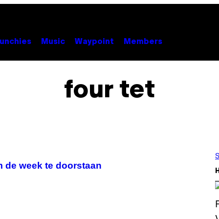
unchies
Music
Waypoint
Members
four tet
S
 de week te doorstaan