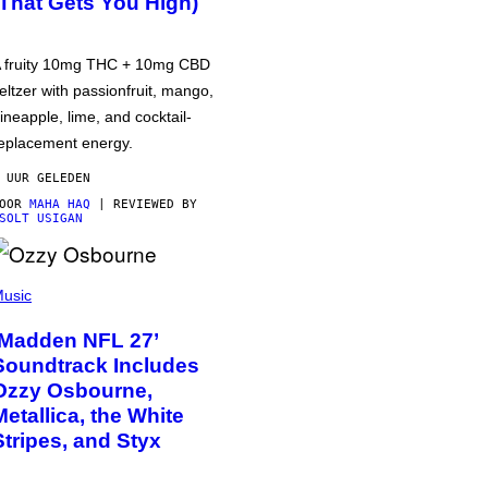
(That Gets You High)
 fruity 10mg THC + 10mg CBD
eltzer with passionfruit, mango,
ineapple, lime, and cocktail-
eplacement energy.
 UUR GELEDEN
DOOR
MAHA HAQ
| REVIEWED BY
SOLT USIGAN
usic
‘Madden NFL 27’
Soundtrack Includes
Ozzy Osbourne,
Metallica, the White
Stripes, and Styx