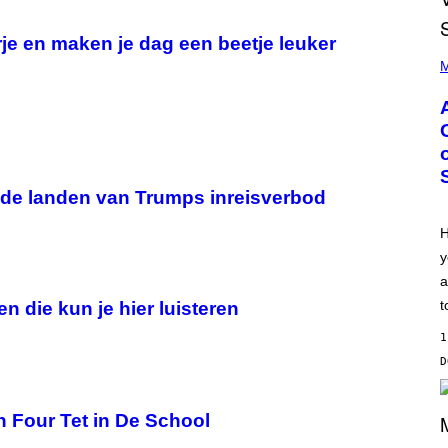
je en maken je dag een beetje leuker
P
H
M
O
T
O
B
Y
M
O
N
it de landen van Trumps inreisverbod
I
C
A
H
S
y
C
H
a
I
P
t
en die kun je hier luisteren
P
E
1
R
/
G
E
T
n Four Tet in De School
T
Y