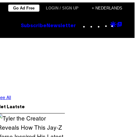
Go Ad Free
LOGIN / SIGN UP
+ NEDERLANDS
Instagram
TikTok
YouTube
Google
Goog
Subscribe
Newsletter
Discove
Top
Posts
ee All
Het Laatste