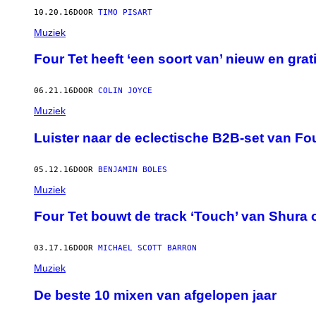
10.20.16
DOOR
TIMO PISART
Muziek
Four Tet heeft ‘een soort van’ nieuw en gra
06.21.16
DOOR
COLIN JOYCE
Muziek
Luister naar de eclectische B2B-set van F
05.12.16
DOOR
BENJAMIN BOLES
Muziek
Four Tet bouwt de track ‘Touch’ van Shura 
03.17.16
DOOR
MICHAEL SCOTT BARRON
Muziek
De beste 10 mixen van afgelopen jaar