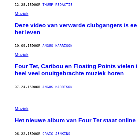
12.28.15
DOOR
THUMP REDACTIE
Muziek
Deze video van verwarde clubgangers is een
het leven
10.09.15
DOOR
ANGUS HARRISON
Muziek
Four Tet, Caribou en Floating Points vielen 
heel veel onuitgebrachte muziek horen
07.24.15
DOOR
ANGUS HARRISON
Muziek
Het nieuwe album van Four Tet staat online
06.22.15
DOOR
CRAIG JENKINS