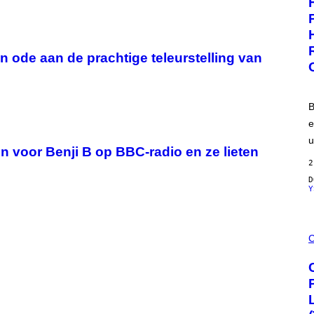
I
T
S
W
E
A
N
R
S
E
 ode aan de prachtige teleurstelling van
E
B
e
u
in voor Benji B op BBC-radio en ze lieten
2
Y
M
A
C
H
A
H
A
Q
F
O