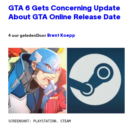
GTA 6 Gets Concerning Update
About GTA Online Release Date
Door
4 uur geleden
Brent Koepp
SCREENSHOT: PLAYSTATION, STEAM