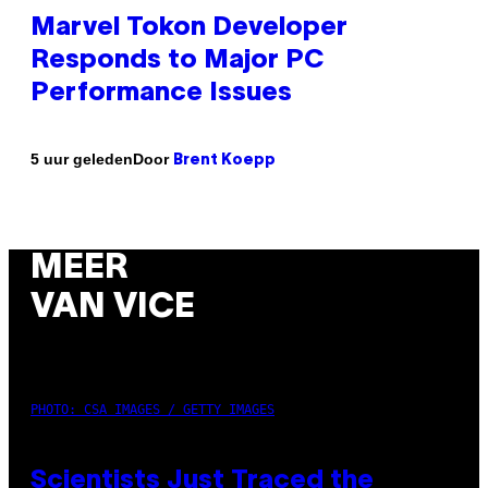
Marvel Tokon Developer
Responds to Major PC
Performance Issues
Door
5 uur geleden
Brent Koepp
MEER
VAN VICE
PHOTO: CSA IMAGES / GETTY IMAGES
Scientists Just Traced the