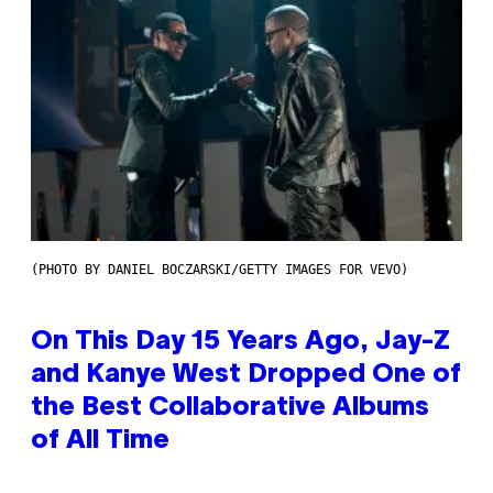
(PHOTO BY DANIEL BOCZARSKI/GETTY IMAGES FOR VEVO)
On This Day 15 Years Ago, Jay-Z
and Kanye West Dropped One of
the Best Collaborative Albums
of All Time