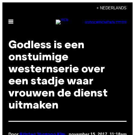
Ga
+ NEDERLANDS
naar
Open
de
SUBSCRIBE
NEWSLETTER
menu
inhoud
Godless is een
onstuimige
westernserie over
een stadje waar
vrouwen de dienst
uitmaken
Door
november 15, 2017, 11:18am
Kristen Yoonsoo Kim