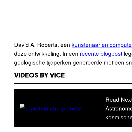
David A. Roberts, een
kunstenaar en comput
deze ontwikkeling. In een
recente blogpost
leg
geologische tijdperken genereerde met een sn
VIDEOS BY VICE
Read Nex
Astronome
kosmische 