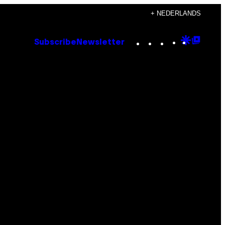
+ NEDERLANDS
Instagram
TikTok
YouTube
Google
Goog
Subscribe
Newsletter
Discove
Top
Posts