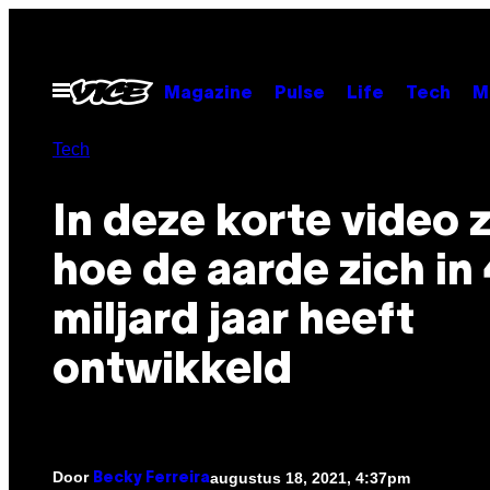
Ga
naar
de
Open
Magazine
Pulse
Life
Tech
M
menu
inhoud
Tech
In deze korte video z
hoe de aarde zich in 
miljard jaar heeft
ontwikkeld
Door
augustus 18, 2021, 4:37pm
Becky Ferreira