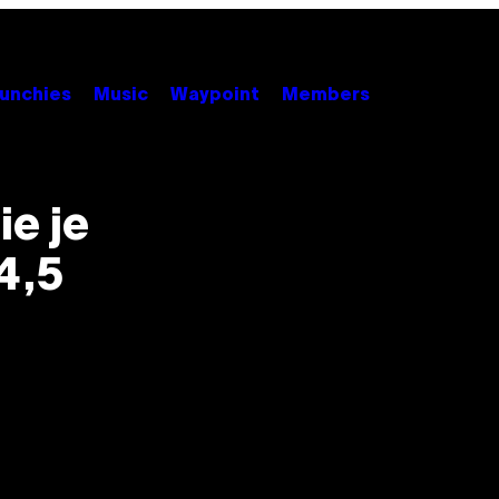
unchies
Music
Waypoint
Members
ie je
4,5