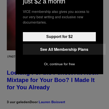
just $2 a month
VICE membership also gives you access to
our very best writing and exclusive new
documentaries.
Support for $2
See All Membership Plans
(PHOTO BY MICK HUTSON/REDFERNS)
Or, continue for free
Looking For the Perfect Alt-Rock
Mixtape for Your Boo? I Made It
for You Already
3 uur geleden
Door
Lauren Boisvert