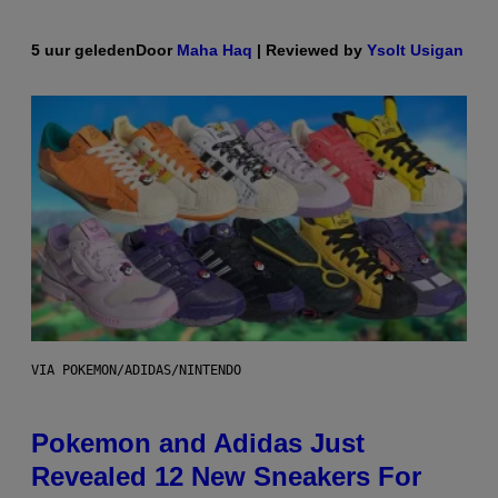
5 uur geleden
Door
Maha Haq
| Reviewed by
Ysolt Usigan
VIA POKEMON/ADIDAS/NINTENDO
Pokemon and Adidas Just
Revealed 12 New Sneakers For