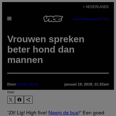
Ga
+ NEDERLANDS
naar
Open
de
SUBSCRIBE
NEWSLETTER
menu
inhoud
Vrouwen spreken
beter hond dan
mannen
Door
Gabby Bess
januari 19, 2018, 11:32am
Deel:
“Zit! Lig! High five!
Neem de bus
!” Een goed