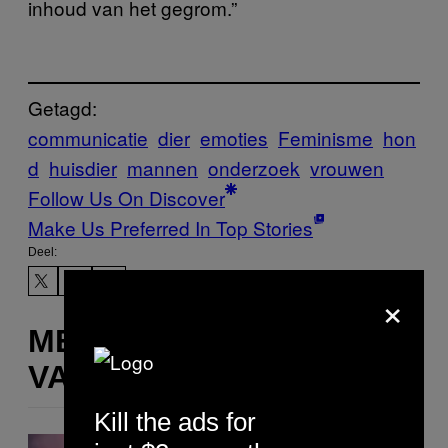
inhoud van het gegrom.”
Getagd:
communicatie
dier
emoties
Feminisme
hon
d
huisdier
mannen
onderzoek
vrouwen
Follow Us On Discover
Make Us Preferred In Top Stories
Deel:
×
MEER
VAN DIT
Kill the ads for