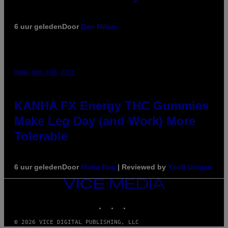
6 uur geleden
Door
Dan Milam
MAHA HAQ FOR VICE
KANHA FX Energy THC Gummies
Make Leg Day (and Work) More
Tolerable
6 uur geleden
Door
Maha Haq
| Reviewed by
Ysolt Usigan
VICE
MEDIA
INSTAGRAM
TIKTOK
YOUTUBE
© 2026 VICE DIGITAL PUBLISHING, LLC