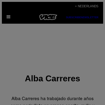
Ga
+ NEDERLANDS
naar
Open
de
SUBSCRIBE
NEWSLETTER
menu
inhoud
Alba Carreres
Alba Carreres ha trabajado durante años