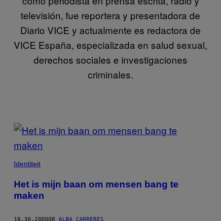
como periodista en prensa escrita, radio y
televisión, fue reportera y presentadora de
Diario VICE y actualmente es redactora de
VICE España, especializada en salud sexual,
derechos sociales e investigaciones
criminales.
POSTS
BY
THIS
Identiteit
AUTHOR
Het is mijn baan om mensen bang te
maken
10.30.20
DOOR
ALBA CARRERES