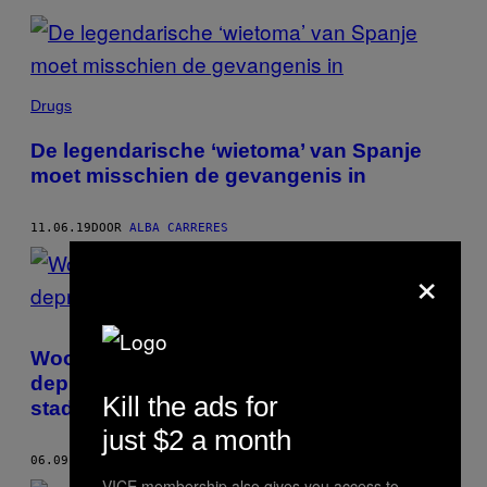
Drugs
De legendarische ‘wietoma’ van Spanje
moet misschien de gevangenis in
11.06.19
DOOR
ALBA CARRERES
×
Woonhokjes van 3 vierkante meter, de
deprimerende toekomst van leven in de
Kill the ads for
stad
just $2 a month
06.09.19
DOOR
ALBA CARRERES
VICE membership also gives you access to