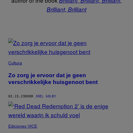
author of the book
Brilliant, Brilliant, Brilliant,
Brilliant, Brilliant
POSTS
BY
THIS
Cultura
AUTHOR
Zo zorg je ervoor dat je geen
verschrikkelijke huisgenoot bent
02.15.23
DOOR
JOEL GOLBY
Ediciones VICE