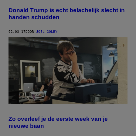
Donald Trump is echt belachelijk slecht in
handen schudden
02.03.17
DOOR
JOEL GOLBY
Zo overleef je de eerste week van je
nieuwe baan