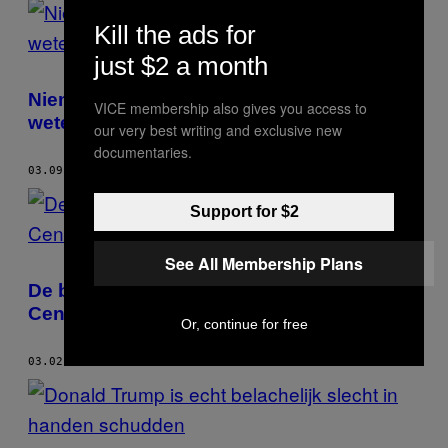
Kill the ads for
just $2 a month
Niemand heeft meer seks, aldus de
VICE membership also gives you access to
wetenschap
our very best writing and exclusive new
documentaries.
03.09.17
DOOR
JOEL GOLBY
Support for $2
See All Membership Plans
De belangrijkste tweets van onze tijd: 50
Cent stopt met masturberen
Or, continue for free
03.02.17
DOOR
JOEL GOLBY