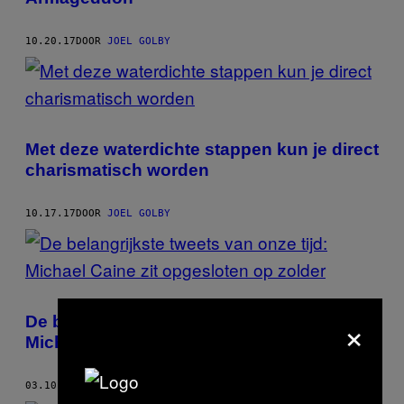
10.20.17
DOOR
JOEL GOLBY
Met deze waterdichte stappen kun je direct
charismatisch worden
10.17.17
DOOR
JOEL GOLBY
×
De belangrijkste tweets van onze tijd:
Michael Caine zit opgesloten op zolder
03.10.17
DOOR
JOEL GOLBY