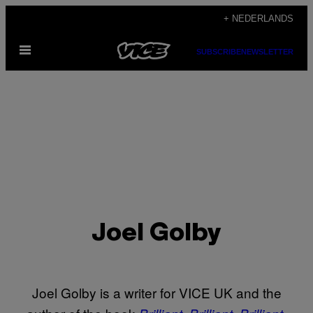
Ga
+ NEDERLANDS
naar
Open
de
SUBSCRIBE
NEWSLETTER
menu
inhoud
Joel Golby
Joel Golby is a writer for VICE UK and the