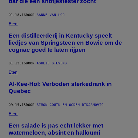
bar die een shotjestester zocht
01.18.16
DOOR
SANNE VAN LOO
Eten
Een distilleerderij in Kentucky speelt
liedjes van Springsteen en Bowie om de
cognac goed te laten rijpen
01.13.16
DOOR
ASHLIE STEVENS
Eten
Al-Kee-Hol: Verboden sterkedrank in
Quebec
09.15.15
DOOR
SIMON COUTU EN OGDEN RIDJANOVIC
Eten
Een salade is pas echt lekker met
watermeloen, absint en halloumi