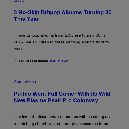
Music
F
O
E
T
R
3 No-Skip Britpop Albums Turning 30
O
N
B
This Year
S
Y
)
N
I
E
These Britpop albums from 1996 are turning 30 in
L
2026. We still listen to these defining albums front to
S
V
back.
A
N
I
7 UUR GELEDEN
DOOR
DAN MILAM
P
E
R
C
E
O
Cannabis via
N
U
/
R
G
Puffco Went Full Gamer With Its Wild
T
E
E
T
New Plasma Peak Pro Colorway
S
T
Y
Y
O
I
F
M
The limited-edition smart rig comes with custom glass,
P
A
a matching chamber, and enough accessories to outfit
U
G
F