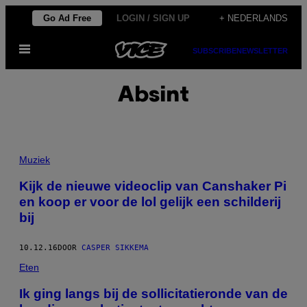
Ga
Go Ad Free
LOGIN / SIGN UP
+ NEDERLANDS
naar
Open
de
SUBSCRIBE
NEWSLETTER
menu
inhoud
Absint
Muziek
Kijk de nieuwe videoclip van Canshaker Pi
en koop er voor de lol gelijk een schilderij
bij
10.12.16
DOOR
CASPER SIKKEMA
Eten
Ik ging langs bij de sollicitatieronde van de