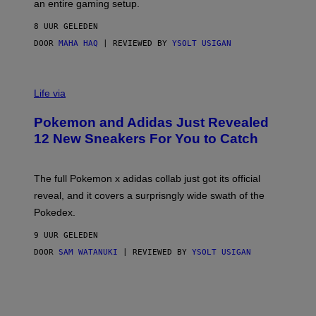
E
an entire gaming setup.
F
S
C
8 UUR GELEDEN
O
DOOR
MAHA HAQ
| REVIEWED BY
YSOLT USIGAN
V
I
Life via
A
P
Pokemon and Adidas Just Revealed
O
K
12 New Sneakers For You to Catch
E
M
O
N
The full Pokemon x adidas collab just got its official
/
reveal, and it covers a surprisngly wide swath of the
A
D
Pokedex.
I
D
9 UUR GELEDEN
A
S
DOOR
SAM WATANUKI
| REVIEWED BY
YSOLT USIGAN
/
N
I
N
T
E