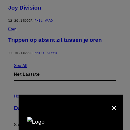
Joy Division
12.20.14
DOOR
PHIL WARD
Eten
Trippen op absint zit tussen je oren
11.16.14
DOOR
EMILY STEER
See All
Het Laatste
I
L
Horoscopes
×
L
U
Daily Horoscope: August 6, 2026
S
T
R
A
Saturn trines the Sun today and Venus comes home to
T