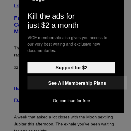
I
M
Life
A
Kill the ads for
G
Fully-Automated Luxury Space
E
just $2 a month
:
Capitalism—This Week on VICE:
N
Members Only
I
C
VICE membership also gives you access to
K
our very best writing and exclusive new
D
The war between the old world and the new world
O
documentaries.
V
rages on, behind the paywall this week.
E
Support for $2
32 MINUTEN GELEDEN
DOOR
EMMA GARLAND
See All Membership Plans
I
L
Horoscopes
L
U
Daily Horoscope: August 7, 2026
Or, continue for free
S
T
R
A
A week that asked a lot closes with the Moon sextiling
T
I
Jupiter this afternoon. The exhale you’ve been waiting
O
for arrives tonight.