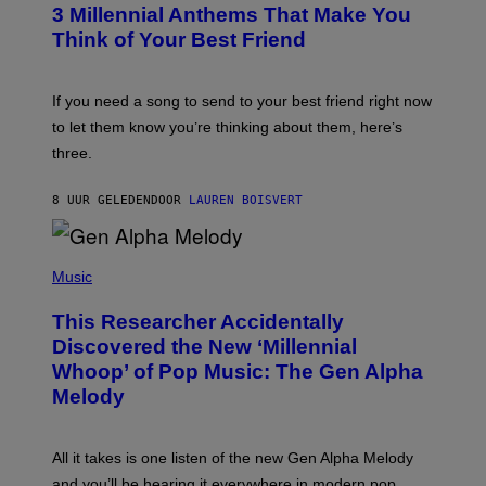
G
3 Millennial Anthems That Make You
O
E
B
Think of Your Best Friend
T
Y
T
K
Y
E
I
V
If you need a song to send to your best friend right now
M
I
A
to let them know you’re thinking about them, here’s
N
G
W
three.
E
I
S
N
T
8 UUR GELEDEN
DOOR
LAUREN BOISVERT
E
R
/
(
G
P
Music
E
H
T
O
T
This Researcher Accidentally
T
Y
O
I
Discovered the New ‘Millennial
B
M
Whoop’ of Pop Music: The Gen Alpha
Y
A
T
G
Melody
A
E
Y
S
L
F
O
O
All it takes is one listen of the new Gen Alpha Melody
R
R
and you’ll be hearing it everywhere in modern pop.
H