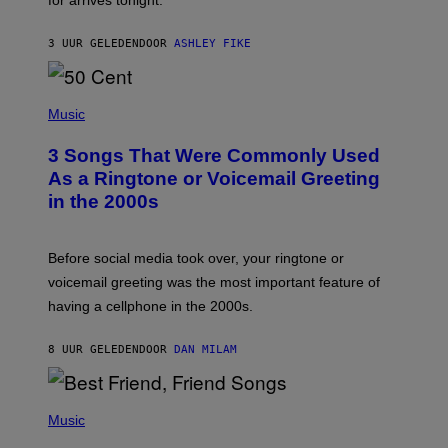
N
B
Y
3 UUR GELEDEN
DOOR
ASHLEY FIKE
R
E
E
S
P
A
H
Music
.
O
T
3 Songs That Were Commonly Used
O
B
As a Ringtone or Voicemail Greeting
Y
in the 2000s
G
R
E
G
Before social media took over, your ringtone or
O
R
voicemail greeting was the most important feature of
Y
having a cellphone in the 2000s.
B
O
J
8 UUR GELEDEN
DOOR
DAN MILAM
O
R
Q
U
P
E
H
Music
Z
O
/
T