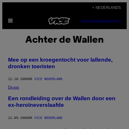
Ga
+ NEDERLANDS
naar
Open
de
SUBSCRIBE
NEWSLETTER
menu
inhoud
Achter de Wallen
Mee op een kroegentocht voor lallende,
dronken toeristen
12.10.16
DOOR
VICE NEDERLAND
Drugs
Een rondleiding over de Wallen door een
ex-heroïneverslaafde
12.09.16
DOOR
VICE NEDERLAND