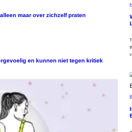
H
alleen maar over zichzelf praten
T
t
c
rgevoelig en kunnen niet tegen kritiek
R