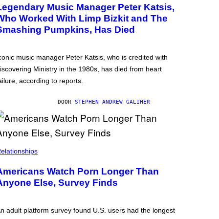
Legendary Music Manager Peter Katsis,
Who Worked With Limp Bizkit and The
Smashing Pumpkins, Has Died
conic music manager Peter Katsis, who is credited with
iscovering Ministry in the 1980s, has died from heart
ailure, according to reports.
DOOR
STEPHEN ANDREW GALIHER
elationships
Americans Watch Porn Longer Than
Anyone Else, Survey Finds
n adult platform survey found U.S. users had the longest