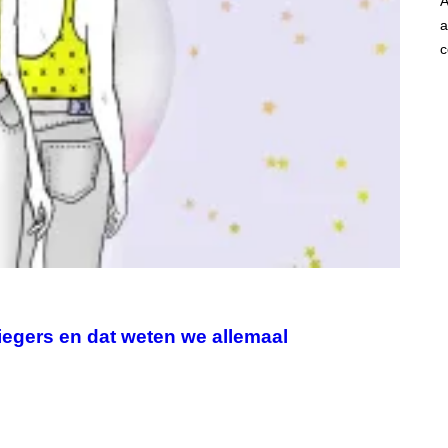
A
a
c
iegers en dat weten we allemaal