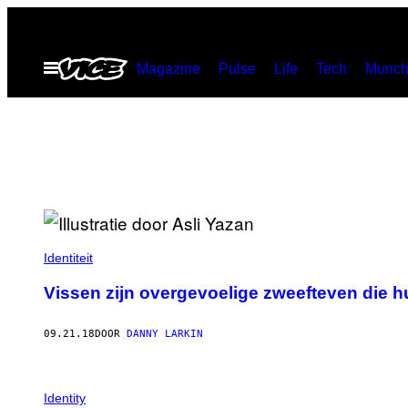
Ga
naar
Open
Magazine
Pulse
Life
Tech
Munch
de
menu
inhoud
Identiteit
Vissen zijn overgevoelige zweefteven die h
09.21.18
DOOR
DANNY LARKIN
Identity