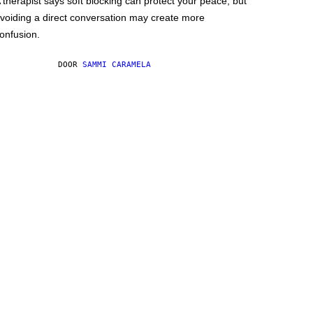
 therapist says soft blocking can protect your peace, but
voiding a direct conversation may create more
onfusion.
DOOR
SAMMI CARAMELA