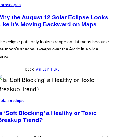
oroscopes
Why the August 12 Solar Eclipse Looks
Like It’s Moving Backward on Maps
he eclipse path only looks strange on flat maps because
he moon’s shadow sweeps over the Arctic in a wide
urve.
DOOR
ASHLEY FIKE
elationships
Is ‘Soft Blocking’ a Healthy or Toxic
Breakup Trend?