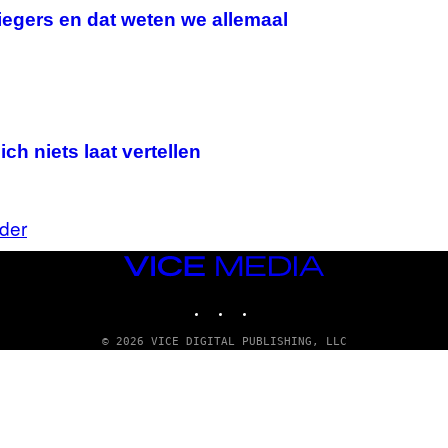
iegers en dat weten we allemaal
ch niets laat vertellen
der
VICE
MEDIA
INSTAGRAM
TIKTOK
YOUTUBE
© 2026 VICE DIGITAL PUBLISHING, LLC