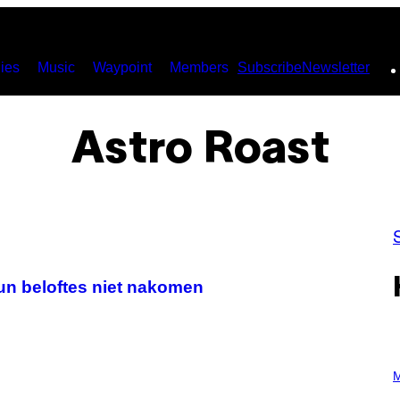
ies
Music
Waypoint
Members
Subscribe
Newsletter
Astro Roast
un beloftes niet nakomen
P
H
M
O