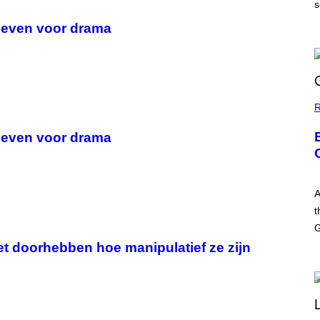
G
s
E
 leven voor drama
R
 leven voor drama
A
t
G
et doorhebben hoe manipulatief ze zijn