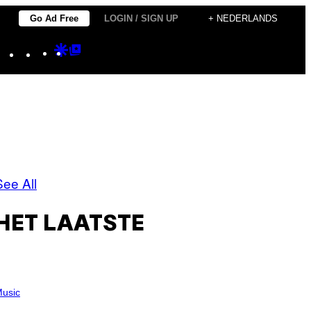
Go Ad Free
LOGIN / SIGN UP
+ NEDERLANDS
Instagram
TikTok
YouTube
Google
Google
Discover
Top
Posts
See All
HET LAATSTE
usic