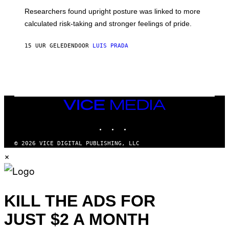
T
S
U
Researchers found upright posture was linked to more
H
calculated risk-taking and stronger feelings of pride.
A
N
T
15 UUR GELEDEN
DOOR
LUIS PRADA
O
K
E
R
/
G
E
T
VICE
T
MEDIA
Y
INSTAGRAM
TIKTOK
YOUTUBE
I
M
A
© 2026 VICE DIGITAL PUBLISHING, LLC
G
×
E
S
KILL THE ADS FOR
JUST $2 A MONTH