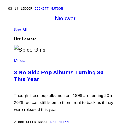
03.19.15
DOOR
BECKETT MUFSON
Nieuwer
See All
Het Laatste
P
H
Music
O
T
3 No-Skip Pop Albums Turning 30
O
B
This Year
Y
T
I
M
Though these pop albums from 1996 are turning 30 in
R
2026, we can still listen to them front to back as if they
O
N
were released this year.
E
Y
/
2 UUR GELEDEN
DOOR
DAN MILAM
G
E