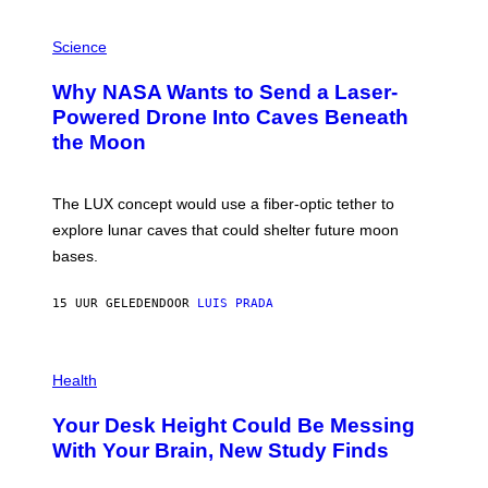
V
E
P
G
H
Science
R
O
A
T
Why NASA Wants to Send a Laser-
N
O
I
:
Powered Drone Into Caves Beneath
T
N
the Moon
Z
A
/
S
W
A
I
;
The LUX concept would use a fiber-optic tether to
R
D
E
R
explore lunar caves that could shelter future moon
I
P
M
bases.
I
A
X
G
E
E
15 UUR GELEDEN
DOOR
LUIS PRADA
L
)
/
G
E
P
T
H
Health
T
O
Y
T
I
Your Desk Height Could Be Messing
O
M
:
With Your Brain, New Study Finds
A
B
G
A
E