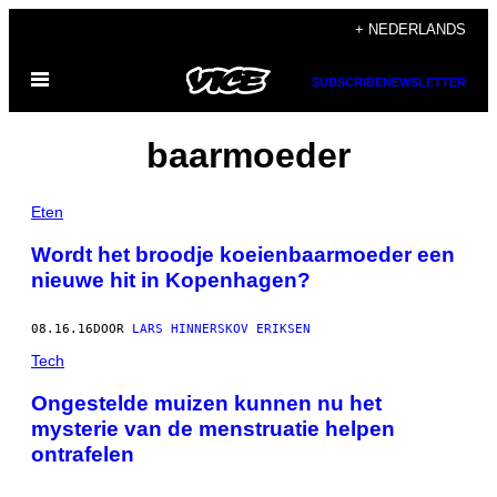
Ga
+ NEDERLANDS
naar
Open
de
SUBSCRIBE
NEWSLETTER
menu
inhoud
baarmoeder
Eten
Wordt het broodje koeienbaarmoeder een
nieuwe hit in Kopenhagen?
08.16.16
DOOR
LARS HINNERSKOV ERIKSEN
Tech
Ongestelde muizen kunnen nu het
mysterie van de menstruatie helpen
ontrafelen