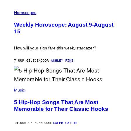
T
I
T
L
Horoscopes
Y
L
I
U
M
Weekly Horoscope: August 9-August
S
A
T
G
15
R
E
A
S
T
I
How will your sign fare this week, stargazer?
O
N
B
7 UUR GELEDEN
DOOR
ASHLEY FIKE
Y
R
E
E
S
(
A
P
Music
H
O
5 Hip-Hop Songs That Are Most
T
O
Memorable for Their Classic Hooks
B
Y
S
14 UUR GELEDEN
DOOR
CALEB CATLIN
T
E