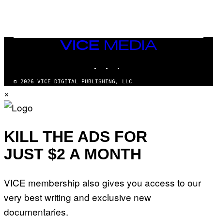
T
T
Y
I
M
A
VICE
G
MEDIA
E
INSTAGRAM
TIKTOK
YOUTUBE
S
© 2026 VICE DIGITAL PUBLISHING, LLC
×
KILL THE ADS FOR
JUST $2 A MONTH
VICE membership also gives you access to our
very best writing and exclusive new
documentaries.