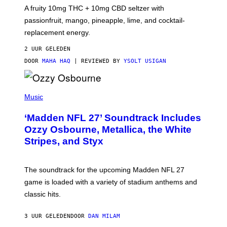
V
A fruity 10mg THC + 10mg CBD seltzer with
I
C
passionfruit, mango, pineapple, lime, and cocktail-
E
replacement energy.
2 UUR GELEDEN
DOOR
MAHA HAQ
| REVIEWED BY
YSOLT USIGAN
P
H
Music
O
T
‘Madden NFL 27’ Soundtrack Includes
O
B
Ozzy Osbourne, Metallica, the White
Y
Stripes, and Styx
N
I
C
K
The soundtrack for the upcoming Madden NFL 27
L
A
game is loaded with a variety of stadium anthems and
H
classic hits.
A
M
/
3 UUR GELEDEN
DOOR
DAN MILAM
G
E