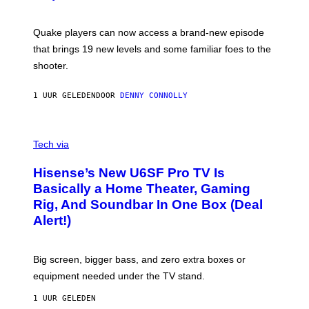
O
E
T
S
:
Quake players can now access a brand-new episode
M
A
that brings 19 new levels and some familiar foes to the
C
shooter.
H
I
N
1 UUR GELEDEN
DOOR
DENNY CONNOLLY
E
G
A
M
V
E
I
Tech via
S
A
/
H
I
Hisense’s New U6SF Pro TV Is
I
D
S
Basically a Home Theater, Gaming
S
E
O
Rig, And Soundbar In One Box (Deal
N
F
S
Alert!)
T
E
W
A
R
Big screen, bigger bass, and zero extra boxes or
E
equipment needed under the TV stand.
1 UUR GELEDEN