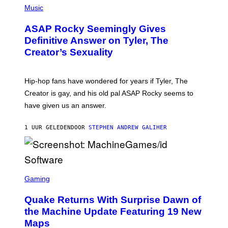
H
Music
O
T
ASAP Rocky Seemingly Gives
O
B
Definitive Answer on Tyler, The
Y
Creator’s Sexuality
M
O
N
I
Hip-hop fans have wondered for years if Tyler, The
C
A
Creator is gay, and his old pal ASAP Rocky seems to
S
have given us an answer.
C
H
I
1 UUR GELEDEN
DOOR
STEPHEN ANDREW GALIHER
P
P
E
R
/
G
S
E
C
Gaming
T
R
T
E
Y
Quake Returns With Surprise Dawn of
E
I
N
the Machine Update Featuring 19 New
M
S
A
Maps
H
G