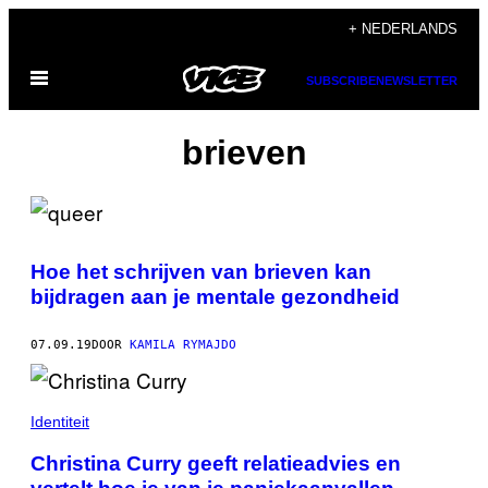
Ga
+ NEDERLANDS
naar
Open
de
SUBSCRIBE
NEWSLETTER
menu
inhoud
brieven
Hoe het schrijven van brieven kan
bijdragen aan je mentale gezondheid
07.09.19
DOOR
KAMILA RYMAJDO
Identiteit
Christina Curry geeft relatieadvies en