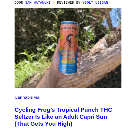
DOOR
SAM WATANUKI
| REVIEWED BY
YSOLT USIGAN
M
A
Cannabis via
H
A
Cycling Frog’s Tropical Punch THC
H
A
Seltzer Is Like an Adult Capri Sun
Q
(That Gets You High)
F
O
R