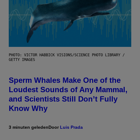
PHOTO: VICTOR HABBICK VISIONS/SCIENCE PHOTO LIBRARY /
GETTY IMAGES
Sperm Whales Make One of the
Loudest Sounds of Any Mammal,
and Scientists Still Don’t Fully
Know Why
3 minuten geleden
Door
Luis Prada