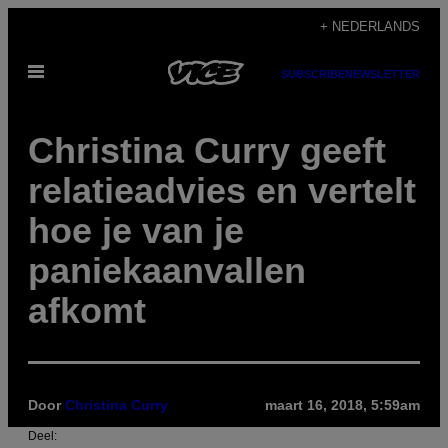
Ga
+ NEDERLANDS
naar
Open
de
SUBSCRIBE
NEWSLETTER
menu
inhoud
Christina Curry geeft
relatieadvies en vertelt
hoe je van je
paniekaanvallen
afkomt
Door
Christina Curry
maart 16, 2018, 5:59am
Deel: