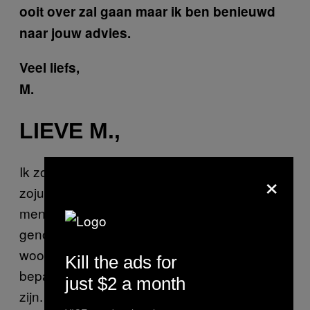
ooit over zal gaan maar ik ben benieuwd
naar jouw advies.
Veel liefs,
M.
LIEVE M.,
Ik zou je eerst graag willen vertellen dat je
×
zojuist de belangrijkste (en voor sommige
mensen ook de meest onmogelijke) stap hebt
genomen: je hebt je gevoelens omgezet in
woorden en hebt durven toegeven dat er
Kill the ads for
bepaalde dingen in je leven problematisch
just $2 a month
zijn. Ook wil ik nog even benoemen dat je