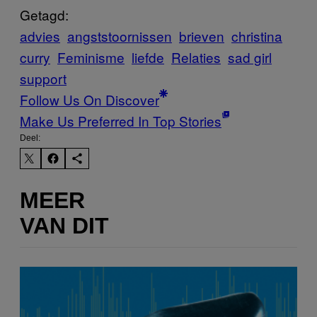
Getagd:
advies
angststoornissen
brieven
christina
curry
Feminisme
liefde
Relaties
sad girl
support
Follow Us On Discover
Make Us Preferred In Top Stories
Deel:
MEER
VAN DIT