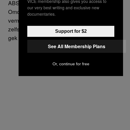
VICE membership also gives you access to
ABSOLUUT NIET gek bent. Weet je waarom?
our very best writing and exclusive new
Omdat gekke mensen meestal niet over het
documentaries.
vermogen beschikken om toe te geven – of
zelfs maar enigszins te erkennen – dat ze
Support for $2
gek zijn.
See All Membership Plans
Or, continue for free