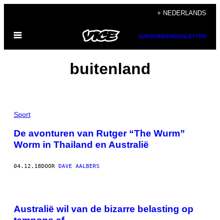
Ga
+ NEDERLANDS
naar
Open
de
SUBSCRIBE
NEWSLETTER
menu
inhoud
buitenland
Sport
De avonturen van Rutger “The Wurm”
Worm in Thailand en Australië
04.12.18
DOOR
DAVE AALBERS
Australië wil van de bizarre belasting op