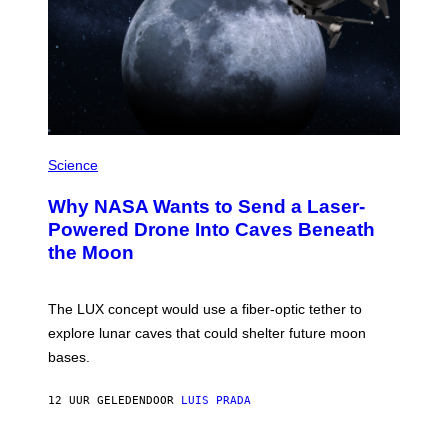
A
N
I
T
Z
/
W
I
R
P
E
H
Science
I
O
M
T
A
Why NASA Wants to Send a Laser-
O
G
:
E
Powered Drone Into Caves Beneath
N
)
the Moon
A
S
A
;
The LUX concept would use a fiber-optic tether to
D
R
explore lunar caves that could shelter future moon
P
bases.
I
X
E
12 UUR GELEDEN
DOOR
LUIS PRADA
L
/
G
E