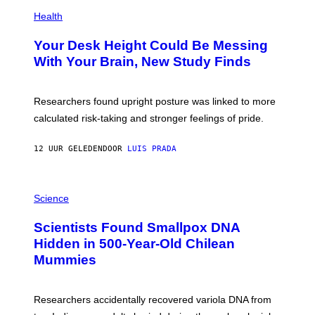
P
T
H
Health
T
O
Y
T
I
Your Desk Height Could Be Messing
O
M
:
With Your Brain, New Study Finds
A
B
G
A
E
T
S
U
Researchers found upright posture was linked to more
H
calculated risk-taking and stronger feelings of pride.
A
N
T
12 UUR GELEDEN
DOOR
LUIS PRADA
O
K
E
R
A
/
M
Science
G
U
E
C
Scientists Found Smallpox DNA
T
H
T
,
Hidden in 500-Year-Old Chilean
Y
M
I
Mummies
U
M
C
A
H
G
O
Researchers accidentally recovered variola DNA from
E
L
S
D