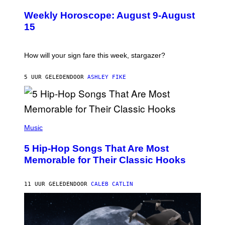
L
U
Weekly Horoscope: August 9-August
S
T
15
R
A
T
I
How will your sign fare this week, stargazer?
O
N
B
5 UUR GELEDEN
DOOR
ASHLEY FIKE
Y
R
E
E
S
(
A
P
Music
H
O
5 Hip-Hop Songs That Are Most
T
O
Memorable for Their Classic Hooks
B
Y
S
11 UUR GELEDEN
DOOR
CALEB CATLIN
T
E
V
E
G
R