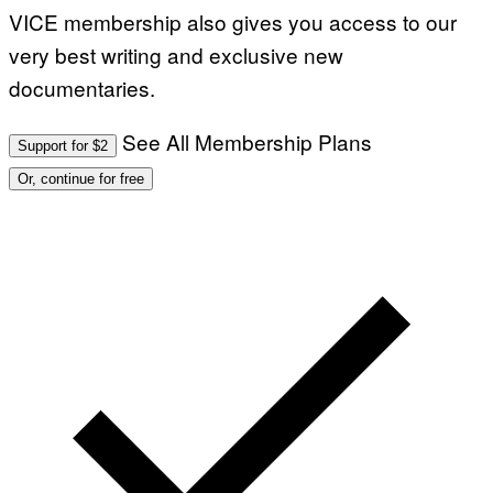
VICE membership also gives you access to our
I
O
very best writing and exclusive new
N
.
documentaries.
P
H
O
T
See All Membership Plans
Support for $2
O
:
Or, continue for free
M
A
R
T
I
N
B
E
R
N
E
T
T
I
/
A
F
P
V