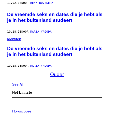
11.02.16
DOOR
HENK BOVEKERK
De vreemde seks en dates die je hebt als
je in het buitenland studeert
10.28.16
DOOR
MARIA YAGODA
Identiteit
De vreemde seks en dates die je hebt als
je in het buitenland studeert
10.28.16
DOOR
MARIA YAGODA
Ouder
See All
Het Laatste
I
L
Horoscopes