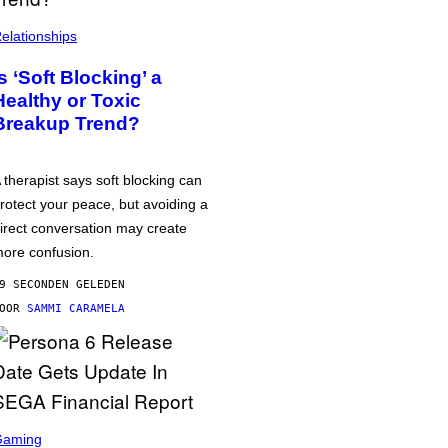
elationships
Is ‘Soft Blocking’ a
Healthy or Toxic
Breakup Trend?
 therapist says soft blocking can
rotect your peace, but avoiding a
irect conversation may create
ore confusion.
9 SECONDEN GELEDEN
DOOR
SAMMI CARAMELA
Gaming