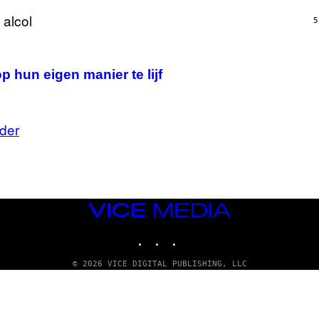
5
hun eigen manier te lijf
der
VICE
MEDIA
INSTAGRAM
TIKTOK
YOUTUBE
© 2026 VICE DIGITAL PUBLISHING, LLC