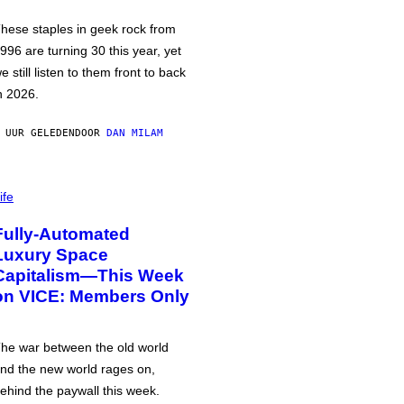
hese staples in geek rock from
996 are turning 30 this year, yet
e still listen to them front to back
n 2026.
 UUR GELEDEN
DOOR
DAN MILAM
ife
Fully-Automated
Luxury Space
Capitalism—This Week
on VICE: Members Only
he war between the old world
nd the new world rages on,
ehind the paywall this week.