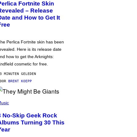
Perlica Fortnite Skin
Revealed – Release
Date and How to Get It
Free
he Perlica Fortnite skin has been
evealed. Here is its release date
nd how to get the Arknights:
ndfield cosmetic for free.
3 MINUTEN GELEDEN
DOOR
BRENT KOEPP
usic
3 No-Skip Geek Rock
Albums Turning 30 This
Year