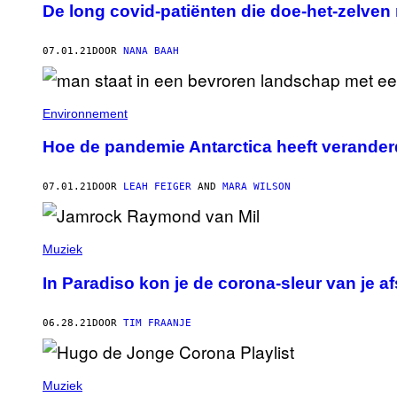
De long covid-patiënten die doe-het-zelven
07.01.21
DOOR
NANA BAAH
Environnement
Hoe de pandemie Antarctica heeft verander
07.01.21
DOOR
LEAH FEIGER
AND
MARA WILSON
Muziek
In Paradiso kon je de corona-sleur van je 
06.28.21
DOOR
TIM FRAANJE
Muziek