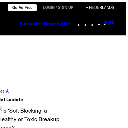
Go Ad Free
LOGIN / SIGN UP
+ NEDERLANDS
Instagram
TikTok
YouTube
Google
Goog
Subscribe
Newsletter
Discove
Top
Posts
ee All
Het Laatste