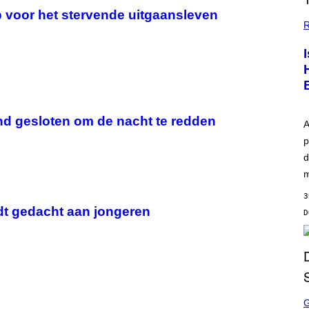
 voor het stervende uitgaansleven
R
d gesloten om de nacht te redden
A
p
d
m
3
dt gedacht aan jongeren
S
C