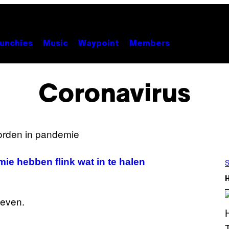
unchies
Music
Waypoint
Members
Coronavirus
e hebben flink wat in te halen
S