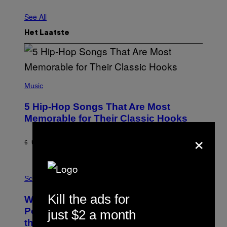
See All
Het Laatste
(
P
Music
H
O
5 Hip-Hop Songs That Are Most
T
O
Memorable for Their Classic Hooks
B
Y
×
S
6 UUR GELEDEN
DOOR
CALEB CATLIN
T
E
V
E
P
G
H
Science
R
O
A
T
Kill the ads for
Why NASA Wants to Send a Laser-
N
O
I
:
Powered Drone Into Caves Beneath
just $2 a month
T
N
the Moon
Z
A