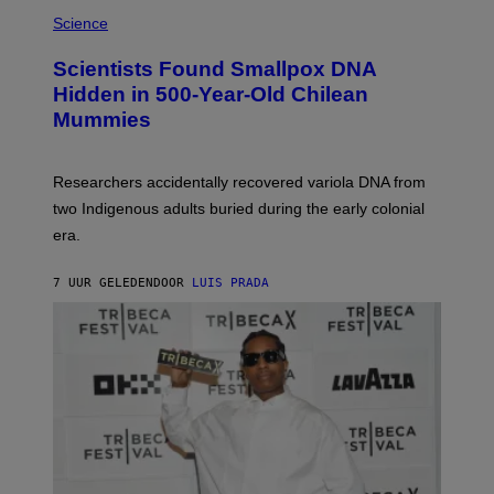
A
/
M
Science
G
U
E
C
Scientists Found Smallpox DNA
T
H
T
,
Hidden in 500-Year-Old Chilean
Y
M
I
Mummies
U
M
C
A
H
G
O
Researchers accidentally recovered variola DNA from
E
L
S
D
two Indigenous adults buried during the early colonial
E
era.
R
C
H
7 UUR GELEDEN
DOOR
LUIS PRADA
I
L
E
A
N
M
U
M
M
Y
T
H
A