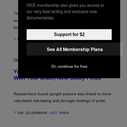
/
S
VICE membership also gives you access to
W
A
I
;
our very best writing and exclusive new
The LUX concept would use a fiber-optic tether to
R
D
documentaries.
E
R
explore lunar caves that could shelter future moon
I
P
M
bases.
I
A
X
Support for $2
G
E
E
7 UUR GELEDEN
DOOR
LUIS PRADA
L
)
/
See All Membership Plans
G
E
P
T
H
Health
T
O
Y
Or, continue for free
T
I
Your Desk Height Could Be Messing
O
M
:
With Your Brain, New Study Finds
A
B
G
A
E
T
S
U
Researchers found upright posture was linked to more
H
calculated risk-taking and stronger feelings of pride.
A
N
T
7 UUR GELEDEN
DOOR
LUIS PRADA
O
K
E
R