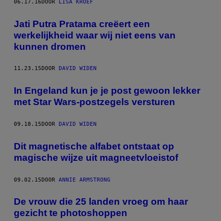
06.17.16
DOOR
LISA KROEF
Jati Putra Pratama creëert een
werkelijkheid waar wij niet eens van
kunnen dromen
11.23.15
DOOR
DAVID WIDEN
In Engeland kun je je post gewoon lekker
met Star Wars-postzegels versturen
09.18.15
DOOR
DAVID WIDEN
Dit magnetische alfabet ontstaat op
magische wijze uit magneetvloeistof
09.02.15
DOOR
ANNIE ARMSTRONG
De vrouw die 25 landen vroeg om haar
gezicht te photoshoppen