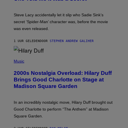
A
M
I
Steve Lacy accidentally let it slip who Sadie Sink’s
E
M
secret ‘Spider-Man’ character was, before the movie
C
was even released.
C
A
R
1 UUR GELEDEN
DOOR
STEPHEN ANDREW GALIHER
T
H
Y
/
P
G
H
Music
E
O
T
T
T
2000s Nostalgia Overload: Hilary Duff
O
Y
B
Brings Good Charlotte on Stage at
I
Y
M
Madison Square Garden
E
A
M
G
M
E
A
S
In an incredibly nostalgic move, Hilary Duff brought out
M
C
Good Charlotte to perform “The Anthem” at Madison
I
Square Garden.
N
T
Y