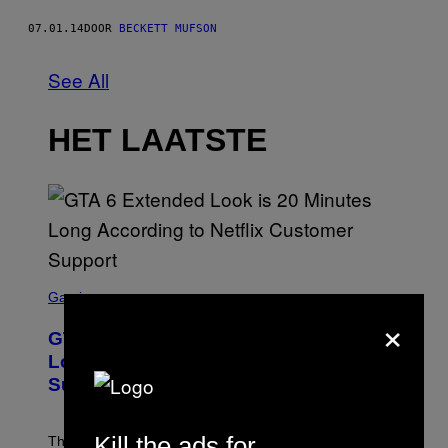
07.01.14
DOOR
BECKETT MUFSON
See All
HET LAATSTE
S
C
Gaming
R
×
E
GTA 6 Extended Look is 20 Minutes
E
N
Long According to Netflix Customer
S
Support
H
O
T
:
Kill the ads for
The GTA 6 Extended Look on Netflix will reportedly be
R