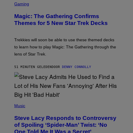
L
C
Gaming
M
R
M
E
A
Magic: The Gathering Confirms
E
G
N
Themes for 5 New Star Trek Decks
I
S
C
H
O
T
Trekkies will soon be able to use these themed decks
:
to learn how to play Magic: The Gathering through the
W
I
lens of Star Trek.
Z
A
R
51 MINUTEN GELEDEN
DOOR
DENNY CONNOLLY
D
S
O
F
T
H
E
P
C
H
Music
O
O
A
T
S
Steve Lacy Responds to Controversy
O
T
B
of Spoiling ‘Spider-Man’ Twist: ‘No
Y
One Told Me It Was a Secret’
J