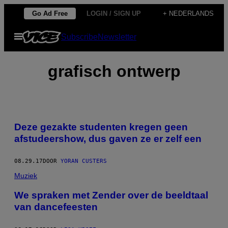
Ga
Go Ad Free
LOGIN / SIGN UP
+ NEDERLANDS
naar
Open
Subscribe
Newsletter
de
menu
inhoud
grafisch ontwerp
Deze gezakte studenten kregen geen
afstudeershow, dus gaven ze er zelf een
08.29.17
DOOR
YORAN CUSTERS
Muziek
We spraken met Zender over de beeldtaal
van dancefeesten