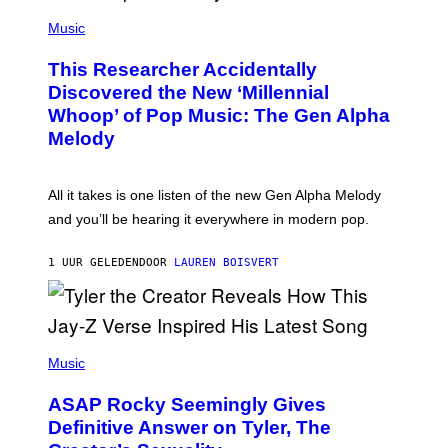
(
G
P
Music
E
H
T
O
T
This Researcher Accidentally
T
Y
O
I
Discovered the New ‘Millennial
B
M
Whoop’ of Pop Music: The Gen Alpha
Y
A
T
G
Melody
A
E
Y
S
L
F
O
O
All it takes is one listen of the new Gen Alpha Melody
R
R
and you’ll be hearing it everywhere in modern pop.
H
R
I
A
L
D
1 UUR GELEDEN
DOOR
LAUREN BOISVERT
L
I
/
O
G
D
E
I
T
S
T
N
P
Y
E
H
Music
I
Y
O
M
T
A
ASAP Rocky Seemingly Gives
O
G
B
Definitive Answer on Tyler, The
E
Y
S