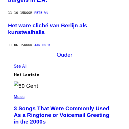
11.10.15
DOOR
PETE WU
Het ware cliché van Berlijn als
kunstwalhalla
11.06.15
DOOR
JAN HOEK
Ouder
See All
Het Laatste
P
H
Music
O
T
3 Songs That Were Commonly Used
O
B
As a Ringtone or Voicemail Greeting
Y
in the 2000s
G
R