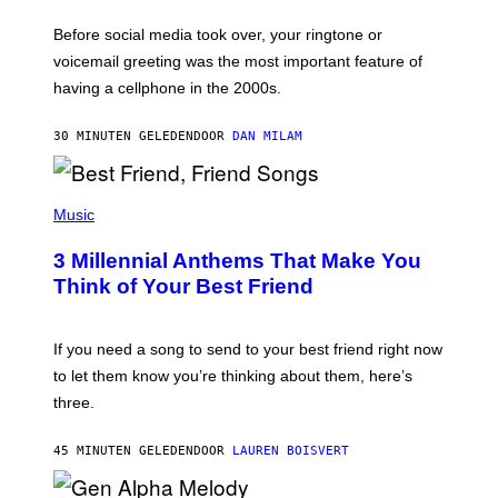
E
G
Before social media took over, your ringtone or
O
R
voicemail greeting was the most important feature of
Y
having a cellphone in the 2000s.
B
O
J
30 MINUTEN GELEDEN
DOOR
DAN MILAM
O
R
Q
U
P
E
H
Music
Z
O
/
T
G
3 Millennial Anthems That Make You
O
E
B
Think of Your Best Friend
T
Y
T
K
Y
E
I
V
If you need a song to send to your best friend right now
M
I
A
to let them know you’re thinking about them, here’s
N
G
W
three.
E
I
S
N
T
45 MINUTEN GELEDEN
DOOR
LAUREN BOISVERT
E
R
/