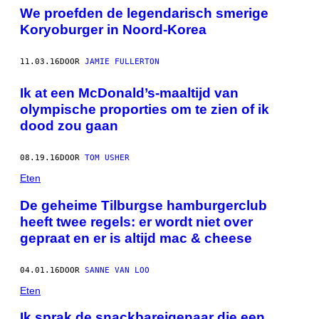
We proefden de legendarisch smerige
Koryoburger in Noord-Korea
11.03.16
DOOR
JAMIE FULLERTON
Ik at een McDonald’s-maaltijd van
olympische proporties om te zien of ik
dood zou gaan
08.19.16
DOOR
TOM USHER
Eten
De geheime Tilburgse hamburgerclub
heeft twee regels: er wordt niet over
gepraat en er is altijd mac & cheese
04.01.16
DOOR
SANNE VAN LOO
Eten
Ik sprak de snackbareigenaar die een