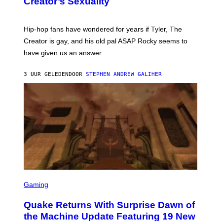
Creator’s Sexuality
M
)
O
N
I
Hip-hop fans have wondered for years if Tyler, The
C
A
Creator is gay, and his old pal ASAP Rocky seems to
S
have given us an answer.
C
H
I
3 UUR GELEDEN
DOOR
STEPHEN ANDREW GALIHER
P
P
E
R
/
G
E
T
T
Y
I
M
A
G
S
E
C
Gaming
S
R
E
Quake Returns With Surprise Dawn of
E
N
the Machine Update Featuring 19 New
S