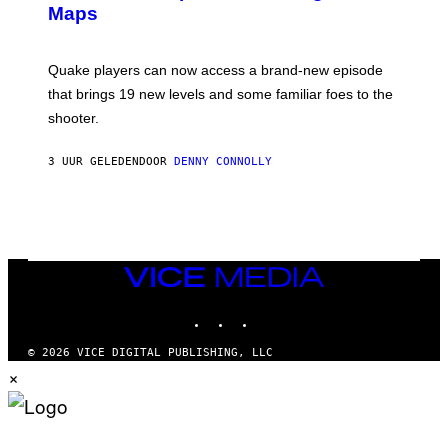
Maps
H
O
T
:
Quake players can now access a brand-new episode
M
A
that brings 19 new levels and some familiar foes to the
C
shooter.
H
I
N
3 UUR GELEDEN
DOOR
DENNY CONNOLLY
E
G
A
M
E
S
/
I
VICE
D
MEDIA
S
INSTAGRAM
TIKTOK
YOUTUBE
O
F
T
© 2026 VICE DIGITAL PUBLISHING, LLC
W
×
A
R
E