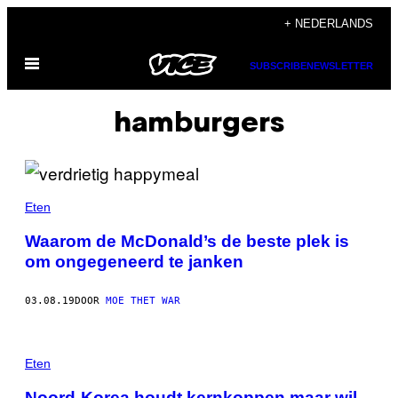
Ga
+ NEDERLANDS
naar
Open
de
SUBSCRIBE
NEWSLETTER
menu
inhoud
hamburgers
Eten
Waarom de McDonald’s de beste plek is
om ongegeneerd te janken
03.08.19
DOOR
MOE THET WAR
Eten
Noord-Korea houdt kernkoppen maar wil