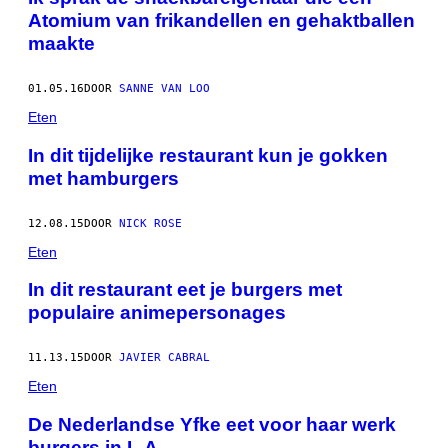
Atomium van frikandellen en gehaktballen
maakte
01.05.16
DOOR
SANNE VAN LOO
Eten
In dit tijdelijke restaurant kun je gokken
met hamburgers
12.08.15
DOOR
NICK ROSE
Eten
In dit restaurant eet je burgers met
populaire animepersonages
11.13.15
DOOR
JAVIER CABRAL
Eten
De Nederlandse Yfke eet voor haar werk
burgers in L.A.