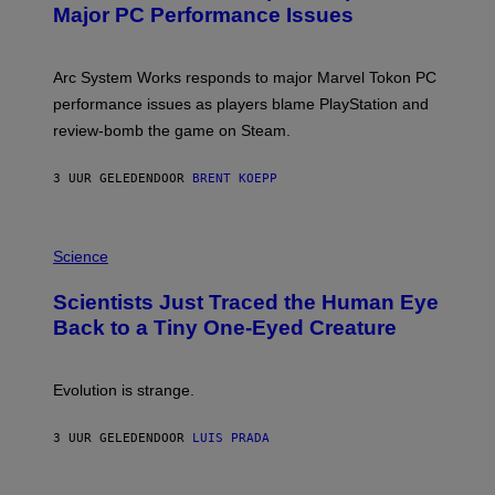
N
Major PC Performance Issues
S
H
O
T
Arc System Works responds to major Marvel Tokon PC
:
performance issues as players blame PlayStation and
P
L
review-bomb the game on Steam.
A
Y
S
3 UUR GELEDEN
DOOR
BRENT KOEPP
T
A
T
P
I
H
Science
O
O
N
T
,
Scientists Just Traced the Human Eye
O
S
:
T
Back to a Tiny One-Eyed Creature
C
E
S
A
A
M
I
Evolution is strange.
M
A
G
3 UUR GELEDEN
DOOR
LUIS PRADA
E
S
/