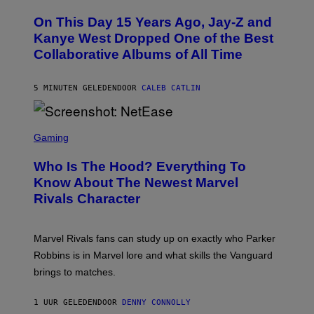
H
O
On This Day 15 Years Ago, Jay-Z and
T
O
Kanye West Dropped One of the Best
B
Collaborative Albums of All Time
Y
D
A
N
5 MINUTEN GELEDEN
DOOR
CALEB CATLIN
I
E
L
S
B
C
Gaming
O
R
C
E
Z
Who Is The Hood? Everything To
E
A
N
Know About The Newest Marvel
R
S
S
Rivals Character
H
K
O
I
T
/
:
G
Marvel Rivals fans can study up on exactly who Parker
N
E
E
T
Robbins is in Marvel lore and what skills the Vanguard
T
T
brings to matches.
E
Y
A
I
S
M
1 UUR GELEDEN
DOOR
DENNY CONNOLLY
E
A