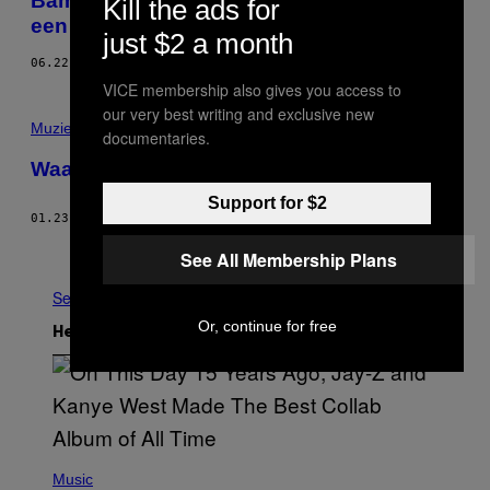
Bam Margera is in elkaar geslagen door
Kill the ads for
een IJslandse rapcrew
just $2 a month
06.22.15
VICE membership also gives you access to
our very best writing and exclusive new
Muziek
documentaries.
Waar de fuck is Bam Margera mee bezig?
Support for $2
01.23.15
DOOR
MICHAEL HASKOOR
Ouder
See All Membership Plans
See All
Or, continue for free
Het Laatste
(
P
Music