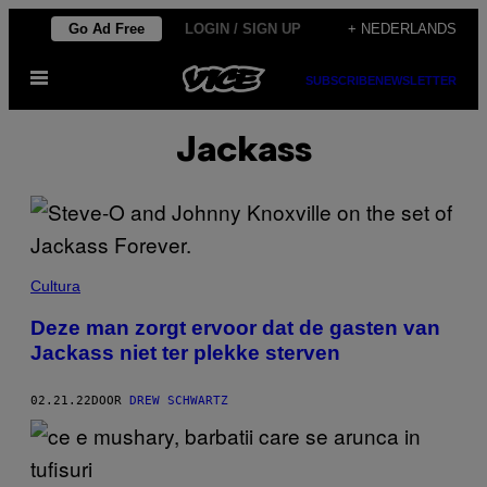
Ga
Go Ad Free
LOGIN / SIGN UP
+ NEDERLANDS
naar
Open
de
SUBSCRIBE
NEWSLETTER
menu
inhoud
Jackass
Cultura
Deze man zorgt ervoor dat de gasten van
Jackass niet ter plekke sterven
02.21.22
DOOR
DREW SCHWARTZ