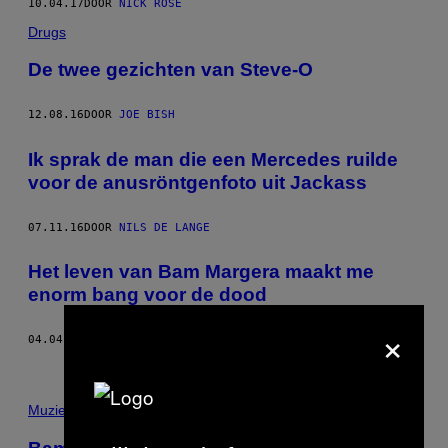
10.04.17
DOOR
NICK ROSE
Drugs
De twee gezichten van Steve-O
12.08.16
DOOR
JOE BISH
Ik sprak de man die een Mercedes ruilde
voor de anusröntgenfoto uit Jackass
07.11.16
DOOR
NILS DE LANGE
Het leven van Bam Margera maakt me
enorm bang voor de dood
×
04.04.16
DOOR
JOE BISH
Muziek