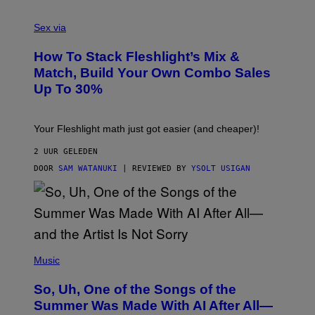
G
F
E
L
Sex via
T
E
T
S
Y
How To Stack Fleshlight’s Mix &
H
I
L
M
Match, Build Your Own Combo Sales
I
A
Up To 30%
G
G
H
E
T
S
Your Fleshlight math just got easier (and cheaper)!
2 UUR GELEDEN
DOOR
SAM WATANUKI
| REVIEWED BY
YSOLT USIGAN
(
P
Music
H
O
So, Uh, One of the Songs of the
T
O
Summer Was Made With AI After All—
B