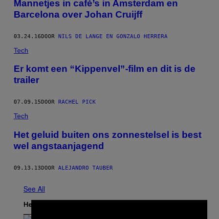
Mannetjes in café’s in Amsterdam en
Barcelona over Johan Cruijff
03.24.16
DOOR
NILS DE LANGE EN GONZALO HERRERA
Tech
Er komt een “Kippenvel”-film en dit is de
trailer
07.09.15
DOOR
RACHEL PICK
Tech
Het geluid buiten ons zonnestelsel is best
wel angstaanjagend
09.13.13
DOOR
ALEJANDRO TAUBER
See All
Het Laatste
×