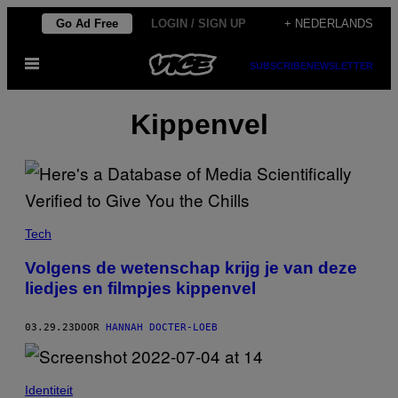
Ga
Go Ad Free
LOGIN / SIGN UP
+ NEDERLANDS
naar
Open
de
SUBSCRIBE
NEWSLETTER
menu
inhoud
Kippenvel
Tech
Volgens de wetenschap krijg je van deze
liedjes en filmpjes kippenvel
03.29.23
DOOR
HANNAH DOCTER-LOEB
Identiteit