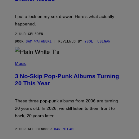
U
A
K
G
I
E
I put a lock on my sex drawer. Here’s what actually
F
)
O
happened.
R
V
2 UUR GELEDEN
I
C
DOOR
SAM WATANUKI
| REVIEWED BY
YSOLT USIGAN
E
P
H
Music
O
T
3 No-Skip Pop-Punk Albums Turning
O
B
20 This Year
Y
S
C
O
These three pop-punk albums from 2006 are turning
T
20 years old. In 2026, we still listen to them front to
T
G
back, 20 years later.
R
I
E
2 UUR GELEDEN
DOOR
DAN MILAM
S
/