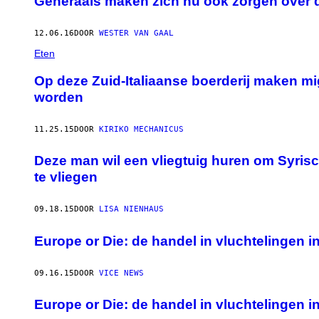
Generaals maken zich nu ook zorgen over d
12.06.16
DOOR
WESTER VAN GAAL
Eten
Op deze Zuid-Italiaanse boerderij maken mi
worden
11.25.15
DOOR
KIRIKO MECHANICUS
Deze man wil een vliegtuig huren om Syris
te vliegen
09.18.15
DOOR
LISA NIENHAUS
Europe or Die: de handel in vluchtelingen in
09.16.15
DOOR
VICE NEWS
Europe or Die: de handel in vluchtelingen in