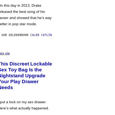
n this day in 2013, Drake
eleased the best song of his
areer and showed that he’s way
etter in pop star mode.
 UUR GELEDEN
DOOR
CALEB CATLIN
ex via
This Discreet Lockable
Sex Toy Bag Is the
Nightstand Upgrade
Your Play Drawer
Needs
 put a lock on my sex drawer.
ere’s what actually happened.