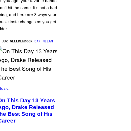
s you age, your favorite bands
on’t hit the same. It’s not a bad
hing, and here are 3 ways your
usic taste changes as you get
lder.
 UUR GELEDEN
DOOR
DAN MILAM
usic
On This Day 13 Years
Ago, Drake Released
the Best Song of His
Career