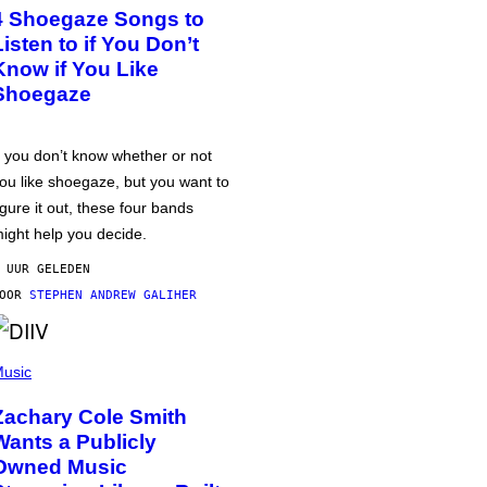
4 Shoegaze Songs to
Listen to if You Don’t
Know if You Like
Shoegaze
f you don’t know whether or not
ou like shoegaze, but you want to
igure it out, these four bands
ight help you decide.
 UUR GELEDEN
DOOR
STEPHEN ANDREW GALIHER
usic
Zachary Cole Smith
Wants a Publicly
Owned Music