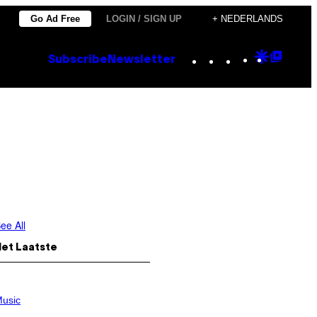
Go Ad Free
LOGIN / SIGN UP
+ NEDERLANDS
Instagram
TikTok
YouTube
Google
Goog
Subscribe
Newsletter
Discove
Top
Posts
ee All
Het Laatste
usic