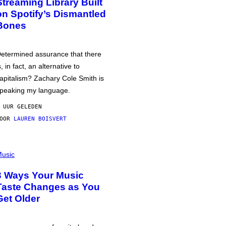
Streaming Library Built
on Spotify’s Dismantled
Bones
etermined assurance that there
s, in fact, an alternative to
apitalism? Zachary Cole Smith is
peaking my language.
 UUR GELEDEN
DOOR
LAUREN BOISVERT
usic
3 Ways Your Music
Taste Changes as You
Get Older