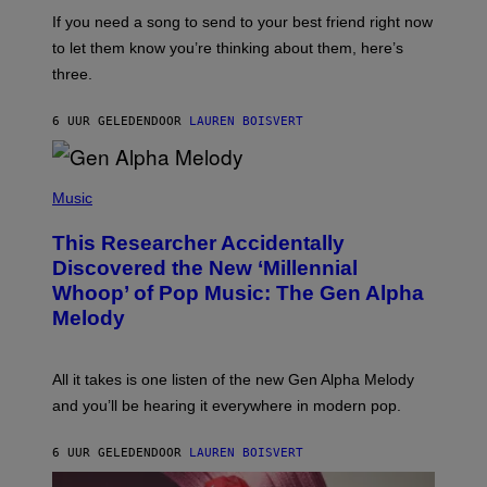
E
I
V
If you need a song to send to your best friend right now
M
I
A
to let them know you’re thinking about them, here’s
N
G
W
three.
E
I
S
N
T
6 UUR GELEDEN
DOOR
LAUREN BOISVERT
E
R
/
(
G
P
Music
E
H
T
O
T
This Researcher Accidentally
T
Y
O
I
Discovered the New ‘Millennial
B
M
Whoop’ of Pop Music: The Gen Alpha
Y
A
T
G
Melody
A
E
Y
S
L
F
O
O
All it takes is one listen of the new Gen Alpha Melody
R
R
and you’ll be hearing it everywhere in modern pop.
H
R
I
A
L
D
6 UUR GELEDEN
DOOR
LAUREN BOISVERT
L
I
/
O