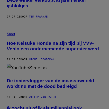
Deze winkel verkoopt al jaren enkel
ijsblokjes
07.27.18
DOOR
TIM FRAANJE
Sport
Hoe Keisuke Honda na zijn tijd bij VVV-
Venlo een ondernemende superster werd
01.22.18
DOOR
MICHEL DOODEMAN
De treitervlogger van de incassowereld
wordt nu met de dood bedreigd
07.14.17
DOOR
WILLEM VAN EWIJK
Ik zocht uit of ik als millennial ook