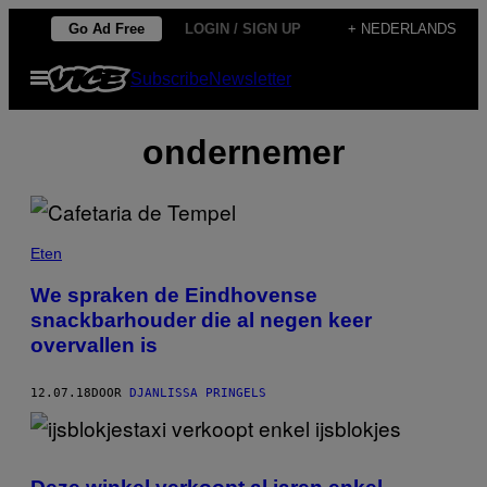
Ga
Go Ad Free
LOGIN / SIGN UP
+ NEDERLANDS
naar
Open
Subscribe
Newsletter
de
menu
inhoud
ondernemer
Eten
We spraken de Eindhovense
snackbarhouder die al negen keer
overvallen is
12.07.18
DOOR
DJANLISSA PRINGELS