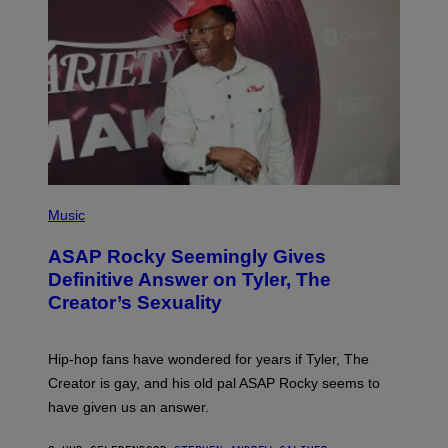
G
D
E
I
T
S
T
N
Y
E
I
Y
M
A
G
E
S
)
P
H
Music
O
T
ASAP Rocky Seemingly Gives
O
B
Definitive Answer on Tyler, The
Y
Creator’s Sexuality
M
O
N
I
Hip-hop fans have wondered for years if Tyler, The
C
A
Creator is gay, and his old pal ASAP Rocky seems to
S
have given us an answer.
C
H
I