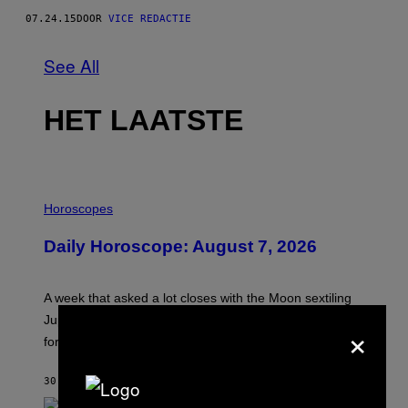
07.24.15
DOOR
VICE REDACTIE
See All
HET LAATSTE
I
L
Horoscopes
L
U
Daily Horoscope: August 7, 2026
S
T
R
A
A week that asked a lot closes with the Moon sextiling
T
I
Jupiter this afternoon. The exhale you’ve been waiting
×
O
for arrives tonight.
N
B
Y
30 MINUTEN GELEDEN
DOOR
ASHLEY FIKE
R
E