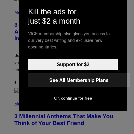
E
S
P
Kill the ads for
A
H
Music
.
O
just $2 a month
T
3 Songs That Were Commonly Used
O
B
As a Ringtone or Voicemail Greeting
VICE membership also gives you access to
Y
in the 2000s
G
our very best writing and exclusive new
R
documentaries.
E
G
Before social media took over, your ringtone or
O
R
voicemail greeting was the most important feature of
Support for $2
Y
having a cellphone in the 2000s.
B
O
See All Membership Plans
J
6 UUR GELEDEN
DOOR
DAN MILAM
O
R
Q
U
Or, continue for free
P
E
H
Music
Z
O
/
T
G
3 Millennial Anthems That Make You
O
E
B
Think of Your Best Friend
T
Y
T
K
Y