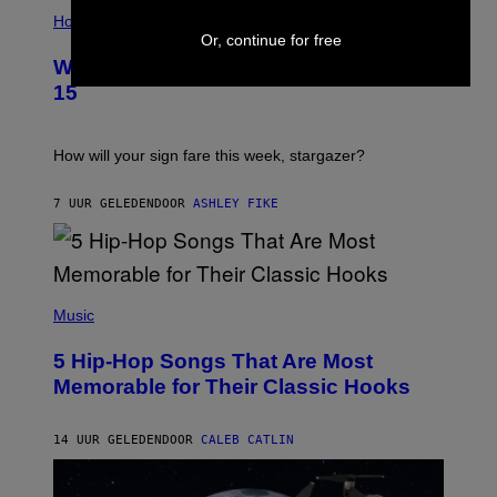
I
T
L
Horoscopes
Y
L
I
Or, continue for free
U
M
Weekly Horoscope: August 9-August
S
A
T
G
15
R
E
A
S
T
I
How will your sign fare this week, stargazer?
O
N
B
7 UUR GELEDEN
DOOR
ASHLEY FIKE
Y
R
E
E
S
(
A
P
Music
H
O
5 Hip-Hop Songs That Are Most
T
O
Memorable for Their Classic Hooks
B
Y
S
14 UUR GELEDEN
DOOR
CALEB CATLIN
T
E
V
E