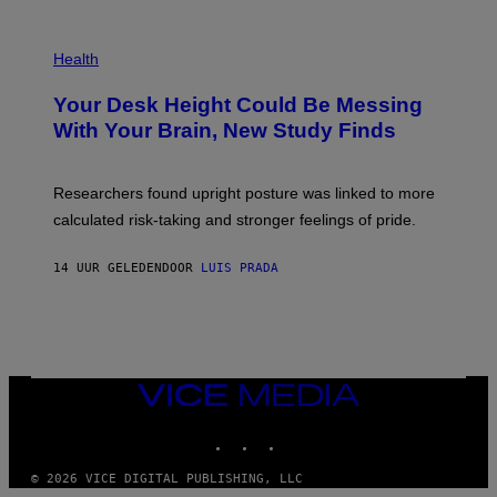
G
E
P
T
H
Health
T
O
Y
T
I
Your Desk Height Could Be Messing
O
M
:
With Your Brain, New Study Finds
A
B
G
A
E
T
S
U
Researchers found upright posture was linked to more
H
calculated risk-taking and stronger feelings of pride.
A
N
T
14 UUR GELEDEN
DOOR
LUIS PRADA
O
K
E
R
/
G
E
T
VICE
T
MEDIA
Y
INSTAGRAM
TIKTOK
YOUTUBE
I
M
A
© 2026 VICE DIGITAL PUBLISHING, LLC
G