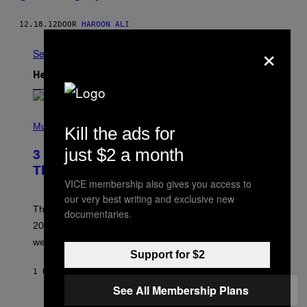
12.18.12
DOOR
HAROON ALI
×
See All
Het Laatste
P
H
Music
Kill the ads for
O
T
just $2 a month
3 No-Skip Pop Albums Turning 30
O
B
This Year
Y
VICE membership also gives you access to
T
our very best writing and exclusive new
I
M
Though these pop albums from 1996 are turning 30 in
documentaries.
R
2026, we can still listen to them front to back as if they
O
N
were released this year.
E
Support for $2
Y
/
1 UUR GELEDEN
DOOR
DAN MILAM
G
See All Membership Plans
E
T