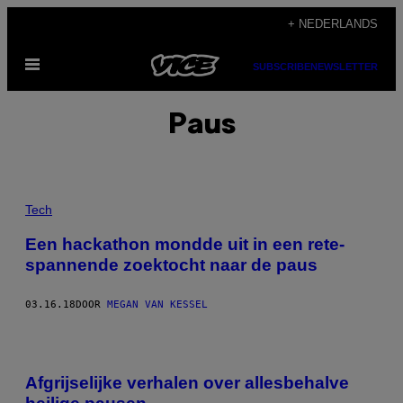
Ga
+ NEDERLANDS
naar
Open
de
SUBSCRIBE
NEWSLETTER
menu
inhoud
Paus
Tech
Een hackathon mondde uit in een rete-
spannende zoektocht naar de paus
03.16.18
DOOR
MEGAN VAN KESSEL
Afgrijselijke verhalen over allesbehalve