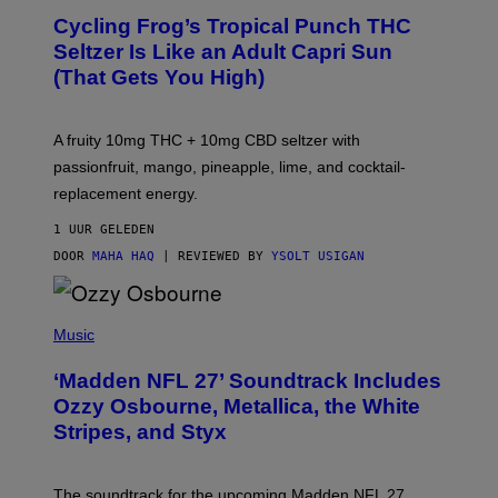
A
Cycling Frog’s Tropical Punch THC
H
A
Seltzer Is Like an Adult Capri Sun
Q
(That Gets You High)
F
O
R
V
A fruity 10mg THC + 10mg CBD seltzer with
I
C
passionfruit, mango, pineapple, lime, and cocktail-
E
replacement energy.
1 UUR GELEDEN
DOOR
MAHA HAQ
| REVIEWED BY
YSOLT USIGAN
P
H
Music
O
T
‘Madden NFL 27’ Soundtrack Includes
O
B
Ozzy Osbourne, Metallica, the White
Y
Stripes, and Styx
N
I
C
K
The soundtrack for the upcoming Madden NFL 27