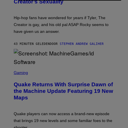
Creator’s Sexuality
M
O
N
I
Hip-hop fans have wondered for years if Tyler, The
C
A
Creator is gay, and his old pal ASAP Rocky seems to
S
have given us an answer.
C
H
I
43 MINUTEN GELEDEN
DOOR
STEPHEN ANDREW GALIHER
P
P
E
R
/
G
S
E
C
Gaming
T
R
T
E
Y
Quake Returns With Surprise Dawn of
E
I
N
the Machine Update Featuring 19 New
M
S
A
Maps
H
G
O
E
T
S
:
Quake players can now access a brand-new episode
M
A
that brings 19 new levels and some familiar foes to the
C
shooter.
H