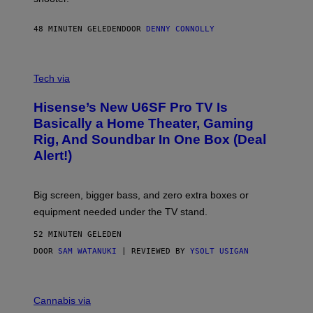
I
N
48 MINUTEN GELEDEN
DOOR
DENNY CONNOLLY
E
G
A
M
V
E
I
Tech via
S
A
/
H
I
Hisense’s New U6SF Pro TV Is
I
D
S
Basically a Home Theater, Gaming
S
E
O
Rig, And Soundbar In One Box (Deal
N
F
S
Alert!)
T
E
W
A
R
Big screen, bigger bass, and zero extra boxes or
E
equipment needed under the TV stand.
52 MINUTEN GELEDEN
DOOR
SAM WATANUKI
| REVIEWED BY
YSOLT USIGAN
M
A
Cannabis via
H