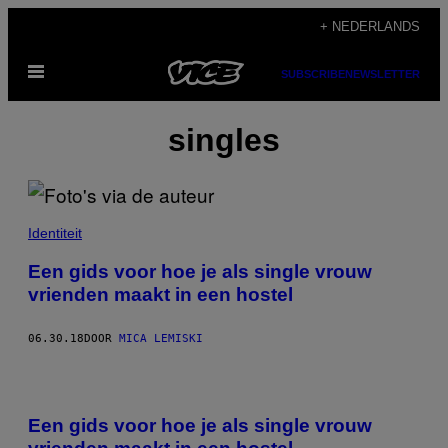
Ga
+ NEDERLANDS
naar
Open
de
SUBSCRIBE
NEWSLETTER
menu
inhoud
singles
Identiteit
Een gids voor hoe je als single vrouw
vrienden maakt in een hostel
06.30.18
DOOR
MICA LEMISKI
Een gids voor hoe je als single vrouw