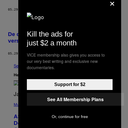
×
05.29.17
DOOR
MARIA YAGODA
Kill the ads for
De opkomst van de verwarrende en
verschrikkelijke several-night-stand
just $2 a month
05.29.17
DOOR
MARIA YAGODA
VICE membership also gives you access to
our very best writing and exclusive new
See All
documentaries.
Het Laatste
Support for $2
See All Membership Plans
P
H
Music
O
T
ASAP Rocky Seemingly Gives
Or, continue for free
O
B
Definitive Answer on Tyler, The
Y