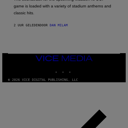
L
A
game is loaded with a variety of stadium anthems and
H
classic hits.
A
M
/
2 UUR GELEDEN
DOOR
DAN MILAM
G
E
T
T
Y
I
M
A
VICE
G
MEDIA
E
INSTAGRAM
TIKTOK
YOUTUBE
S
© 2026 VICE DIGITAL PUBLISHING, LLC