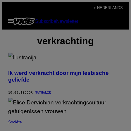
Ga
+ NEDERLANDS
naar
Open
Subscribe
Newsletter
de
menu
inhoud
verkrachting
Ik werd verkracht door mijn lesbische
geliefde
10.03.19
DOOR
NATHALIE
Société