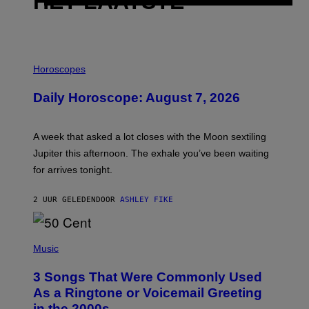
HET LAATSTE
I
L
Horoscopes
L
U
Daily Horoscope: August 7, 2026
S
T
R
A
A week that asked a lot closes with the Moon sextiling
T
I
Jupiter this afternoon. The exhale you’ve been waiting
O
for arrives tonight.
N
B
Y
2 UUR GELEDEN
DOOR
ASHLEY FIKE
R
E
E
S
P
A
H
Music
.
O
T
3 Songs That Were Commonly Used
O
B
As a Ringtone or Voicemail Greeting
Y
in the 2000s
G