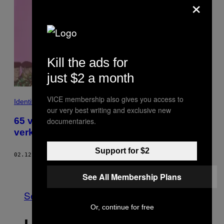
×
Kill the ads for
just $2 a month
VICE membership also gives you access to
Identiteit
our very best writing and exclusive new
65 vrouwen in Kenia zeggen dat ze zijn
documentaries.
verkracht door politieagenten
Support for $2
02.12.18
DOOR
APRIL ZHU
Nieuwer
Ouder
See All Membership Plans
See All
Or, continue for free