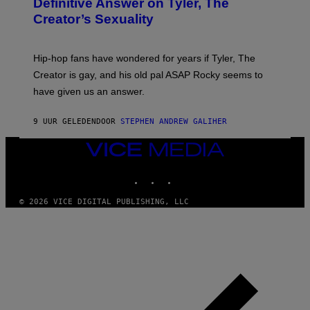
Definitive Answer on Tyler, The
E
Y
S
Creator’s Sexuality
M
)
O
N
I
Hip-hop fans have wondered for years if Tyler, The
C
A
Creator is gay, and his old pal ASAP Rocky seems to
S
have given us an answer.
C
H
I
9 UUR GELEDEN
DOOR
STEPHEN ANDREW GALIHER
P
P
E
VICE
R
MEDIA
/
INSTAGRAM
TIKTOK
YOUTUBE
G
E
T
© 2026 VICE DIGITAL PUBLISHING, LLC
T
Y
I
M
A
G
E
S