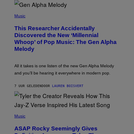
R
/
(
G
P
Music
E
H
T
O
T
This Researcher Accidentally
T
Y
O
I
Discovered the New ‘Millennial
B
M
Whoop’ of Pop Music: The Gen Alpha
Y
A
T
G
Melody
A
E
Y
S
L
F
O
O
All it takes is one listen of the new Gen Alpha Melody
R
R
and you’ll be hearing it everywhere in modern pop.
H
R
I
A
L
D
7 UUR GELEDEN
DOOR
LAUREN BOISVERT
L
I
/
O
G
D
E
I
T
S
T
N
P
Y
E
H
Music
I
Y
O
M
T
A
ASAP Rocky Seemingly Gives
O
G
B