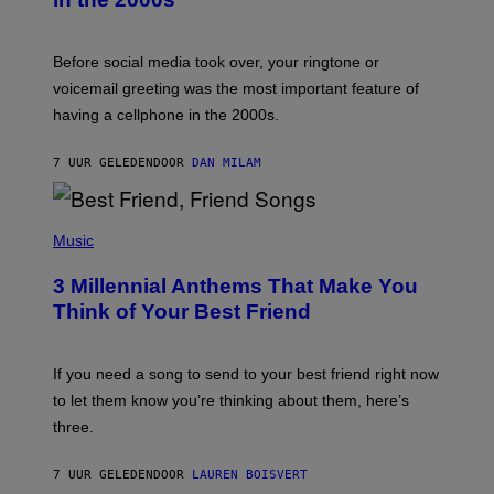
R
E
G
Before social media took over, your ringtone or
O
R
voicemail greeting was the most important feature of
Y
having a cellphone in the 2000s.
B
O
J
7 UUR GELEDEN
DOOR
DAN MILAM
O
R
Q
U
P
E
H
Music
Z
O
/
T
G
3 Millennial Anthems That Make You
O
E
B
Think of Your Best Friend
T
Y
T
K
Y
E
I
V
If you need a song to send to your best friend right now
M
I
A
to let them know you’re thinking about them, here’s
N
G
W
three.
E
I
S
N
T
7 UUR GELEDEN
DOOR
LAUREN BOISVERT
E