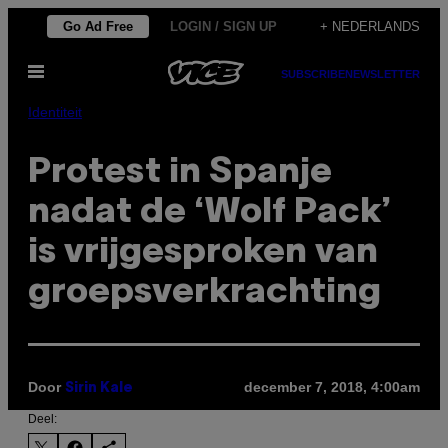
Ga
Go Ad Free
LOGIN / SIGN UP
+ NEDERLANDS
naar
Open
de
SUBSCRIBE
NEWSLETTER
menu
inhoud
Identiteit
Protest in Spanje
nadat de ‘Wolf Pack’
is vrijgesproken van
groepsverkrachting
Door
december 7, 2018, 4:00am
Sirin Kale
Deel: