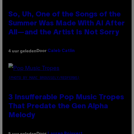
So, Uh, One of the Songs of the
Summer Was Made With AI After
All—and the Artist Is Not Sorry
Door
4 uur geleden
Caleb Catlin
(PHOTO BY MARC BROUSSELY/REDFERNS)
3 Insufferable Pop Music Tropes
That Predate the Gen Alpha
Melody
Door
5 uur geleden
Lauren Boisvert