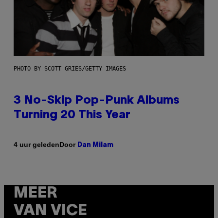
PHOTO BY SCOTT GRIES/GETTY IMAGES
3 No-Skip Pop-Punk Albums
Turning 20 This Year
Door
4 uur geleden
Dan Milam
MEER
VAN VICE