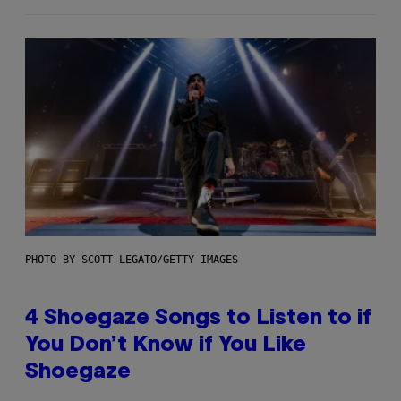
PHOTO BY SCOTT LEGATO/GETTY IMAGES
4 Shoegaze Songs to Listen to if
You Don’t Know if You Like
Shoegaze