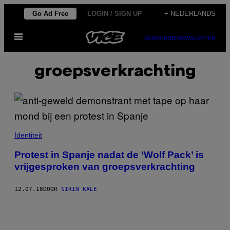
Ga
Go Ad Free
LOGIN / SIGN UP
+ NEDERLANDS
naar
Open
de
SUBSCRIBE
NEWSLETTER
menu
inhoud
groepsverkrachting
Identiteit
Protest in Spanje nadat de ‘Wolf Pack’ is
vrijgesproken van groepsverkrachting
12.07.18
DOOR
SIRIN KALE