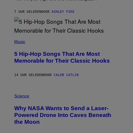
O
N
B
7 UUR GELEDEN
DOOR
ASHLEY FIKE
Y
R
E
E
S
(
A
P
Music
H
O
5 Hip-Hop Songs That Are Most
T
O
Memorable for Their Classic Hooks
B
Y
S
14 UUR GELEDEN
DOOR
CALEB CATLIN
T
E
V
E
P
G
H
Science
R
O
A
T
Why NASA Wants to Send a Laser-
N
O
I
:
Powered Drone Into Caves Beneath
T
N
the Moon
Z
A
/
S
W
A