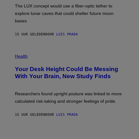
I
;
The LUX concept would use a fiber-optic tether to
R
D
E
R
explore lunar caves that could shelter future moon
I
P
M
bases.
I
A
X
G
E
E
15 UUR GELEDEN
DOOR
LUIS PRADA
L
)
/
G
E
P
T
H
Health
T
O
Y
T
I
Your Desk Height Could Be Messing
O
M
:
With Your Brain, New Study Finds
A
B
G
A
E
T
S
U
Researchers found upright posture was linked to more
H
calculated risk-taking and stronger feelings of pride.
A
N
T
15 UUR GELEDEN
DOOR
LUIS PRADA
O
K
E
R
/