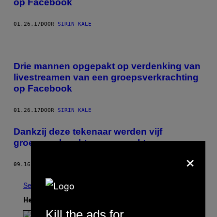
op Facebook
01.26.17
DOOR
SIRIN KALE
Drie mannen opgepakt op verdenking van
livestreamen van een groepsverkrachting
op Facebook
01.26.17
DOOR
SIRIN KALE
Dankzij deze tekenaar werden vijf
groepsverkrachters opgepakt
×
09.16.13
DOOR
MANSI CHOKSI
See All
Het Laatste
Kill the ads for