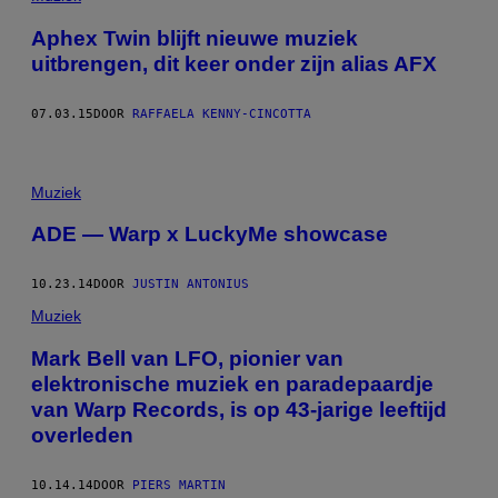
Aphex Twin blijft nieuwe muziek
uitbrengen, dit keer onder zijn alias AFX
07.03.15
DOOR
RAFFAELA KENNY-CINCOTTA
Muziek
ADE — Warp x LuckyMe showcase
10.23.14
DOOR
JUSTIN ANTONIUS
Muziek
Mark Bell van LFO, pionier van
elektronische muziek en paradepaardje
van Warp Records, is op 43-jarige leeftijd
overleden
10.14.14
DOOR
PIERS MARTIN