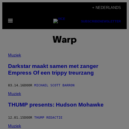
Ga
+ NEDERLANDS
naar
Open
de
SUBSCRIBE
NEWSLETTER
menu
inhoud
Warp
Muziek
Darkstar maakt samen met zanger
Empress Of een trippy treurzang
03.14.16
DOOR
MICHAEL SCOTT BARRON
Muziek
​THUMP presents: Hudson Mohawke
12.01.15
DOOR
THUMP REDACTIE
Muziek