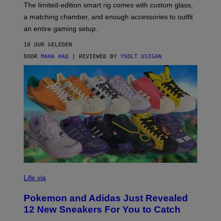
F
M
The limited-edition smart rig comes with custom glass,
P
A
a matching chamber, and enough accessories to outfit
U
G
F
E
an entire gaming setup.
F
S
C
10 UUR GELEDEN
O
DOOR
MAHA HAQ
| REVIEWED BY
YSOLT USIGAN
V
I
Life via
A
P
Pokemon and Adidas Just Revealed
O
K
12 New Sneakers For You to Catch
E