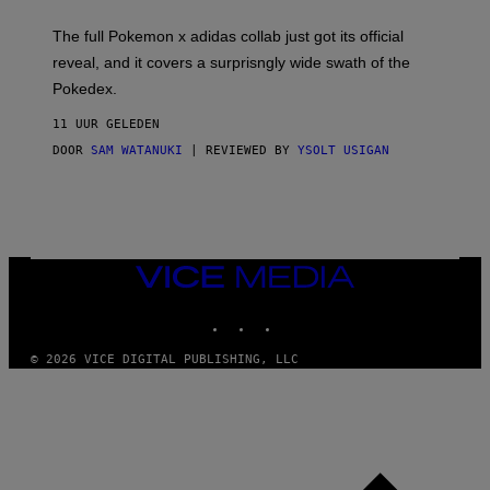
M
O
N
The full Pokemon x adidas collab just got its official
/
reveal, and it covers a surprisngly wide swath of the
A
D
Pokedex.
I
D
11 UUR GELEDEN
A
S
DOOR
SAM WATANUKI
| REVIEWED BY
YSOLT USIGAN
/
N
I
N
T
E
N
VICE
D
MEDIA
O
INSTAGRAM
TIKTOK
YOUTUBE
© 2026 VICE DIGITAL PUBLISHING, LLC