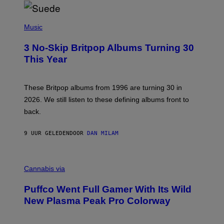
/
R
E
P
D
H
Music
F
O
E
T
R
3 No-Skip Britpop Albums Turning 30
O
N
B
This Year
S
Y
)
N
I
E
These Britpop albums from 1996 are turning 30 in
L
2026. We still listen to these defining albums front to
S
V
back.
A
N
I
9 UUR GELEDEN
DOOR
DAN MILAM
P
E
R
C
E
O
Cannabis via
N
U
/
R
G
Puffco Went Full Gamer With Its Wild
T
E
E
T
New Plasma Peak Pro Colorway
S
T
Y
Y
O
I