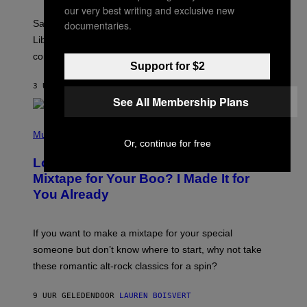
R
our very best writing and exclusive new
A
Saturn trines the Sun today and Venus comes home to
documentaries.
T
I
Libra. Whatever you’ve been building just got its
O
confirmation.
N
Support for $2
B
Y
3 UUR GELEDEN
DOOR
ASHLEY FIKE
R
See All Membership Plans
E
E
S
(
A
P
Music
.
Or, continue for free
H
O
Looking For the Perfect Alt-Rock
T
O
Mixtape for Your Boo? I Made It for
B
You Already
Y
M
I
C
If you want to make a mixtape for your special
K
H
someone but don’t know where to start, why not take
U
these romantic alt-rock classics for a spin?
T
S
O
9 UUR GELEDEN
DOOR
LAUREN BOISVERT
N