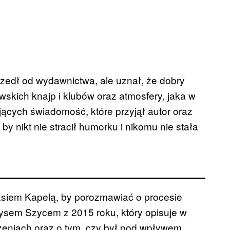
zedł od wydawnictwa, ale uznał, że dobry
skich knajp i klubów oraz atmosfery, jaka w
ających świadomość, które przyjął autor oraz
by nikt nie stracił humorku i nikomu nie stała
Jasiem Kapelą, by porozmawiać o procesie
rysem Szycem z 2015 roku, który opisuje w
zeniach oraz o tym, czy był pod wpływem