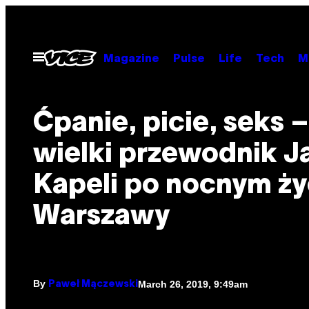
Skip
to
content
Open
Magazine
Pulse
Life
Tech
M
Menu
Ćpanie, picie, seks –
wielki przewodnik J
Kapeli po nocnym ży
Warszawy
By
March 26, 2019, 9:49am
Paweł Mączewski