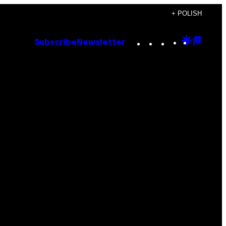
+ POLISH
Instagram
TikTok
YouTube
Google
Goog
Subscribe
Newsletter
Discove
Top
Posts