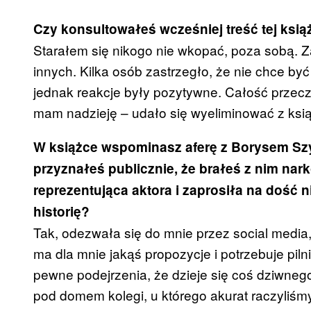
Czy konsultowałeś wcześniej treść tej książ
Starałem się nikogo nie wkopać, poza sobą. Z
innych. Kilka osób zastrzegło, że nie chce b
jednak reakcje były pozytywne. Całość przecz
mam nadzieję – udało się wyeliminować z ksią
W książce wspominasz aferę z Borysem Szy
przyznałeś publicznie, że brałeś z nim nark
reprezentująca aktora i zaprosiła na dość 
historię?
Tak, odezwała się do mnie przez social media,
ma dla mnie jakąś propozycje i potrzebuje piln
pewne podejrzenia, że dzieje się coś dziwne
pod domem kolegi, u którego akurat raczyliś