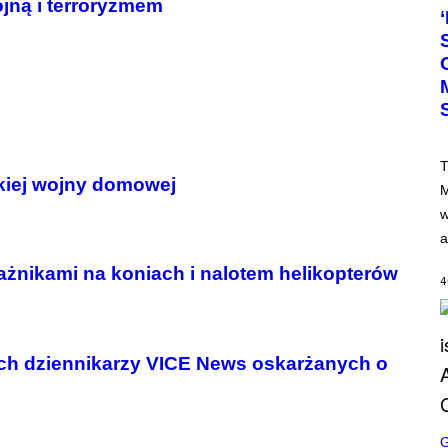
jną i terroryzmem
T
O
B
Y
N
I
C
K
L
A
H
T
A
skiej wojny domowej
M
M
/
w
G
E
a
T
T
ażnikami na koniach i nalotem helikopterów
Y
4
I
M
A
G
E
óch dziennikarzy VICE News oskarżanych o
S
S
C