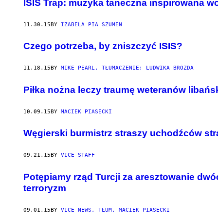
ISIS Trap: muzyka taneczna inspirowana wo
11.30.15
BY
IZABELA PIA SZUMEN
Czego potrzeba, by zniszczyć ISIS?
11.18.15
BY
MIKE PEARL, TŁUMACZENIE: LUDWIKA BRÓZDA
Piłka nożna leczy traumę weteranów libań
10.09.15
BY
MACIEK PIASECKI
​Węgierski burmistrz straszy uchodźców str
09.21.15
BY
VICE STAFF
Potępiamy rząd Turcji za aresztowanie dw
terroryzm
09.01.15
BY
VICE NEWS, TŁUM. MACIEK PIASECKI