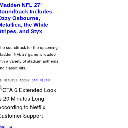
‘Madden NFL 27’
Soundtrack Includes
Ozzy Osbourne,
Metallica, the White
Stripes, and Styx
he soundtrack for the upcoming
adden NFL 27 game is loaded
ith a variety of stadium anthems
nd classic hits.
0 MINUTES AGO
BY
DAN MILAM
Gaming