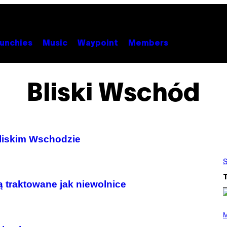
unchies
Music
Waypoint
Members
Bliski Wschód
liskim Wschodzie
S
 traktowane jak niewolnice
P
H
M
O