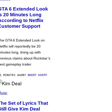
GTA 6 Extended Look
is 20 Minutes Long
According to Netflix
Customer Support
he GTA 6 Extended Look on
etflix will reportedly be 20
inutes long, lining up with
revious claims about Rockstar’s
ext gameplay trailer.
1 MINUTES AGO
BY
BRENT KOEPP
usic
The Set of Lyrics That
Still Give Kim Deal