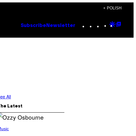
+ POLISH
Instagram
TikTok
YouTube
Google
Goog
Subscribe
Newsletter
Discove
Top
Posts
ee All
The Latest
usic