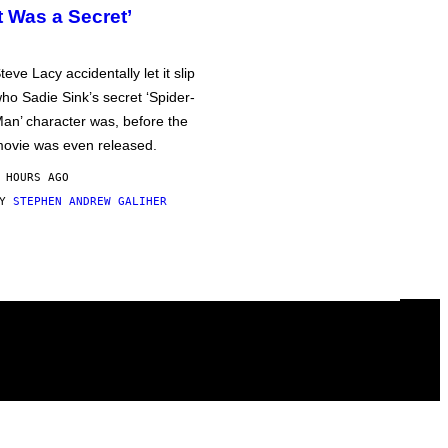
It Was a Secret’
teve Lacy accidentally let it slip
ho Sadie Sink’s secret ‘Spider-
an’ character was, before the
ovie was even released.
 HOURS AGO
BY
STEPHEN ANDREW GALIHER