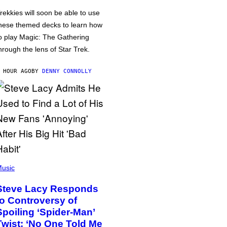
rekkies will soon be able to use
hese themed decks to learn how
o play Magic: The Gathering
hrough the lens of Star Trek.
 HOUR AGO
BY
DENNY CONNOLLY
usic
Steve Lacy Responds
to Controversy of
Spoiling ‘Spider-Man’
Twist: ‘No One Told Me