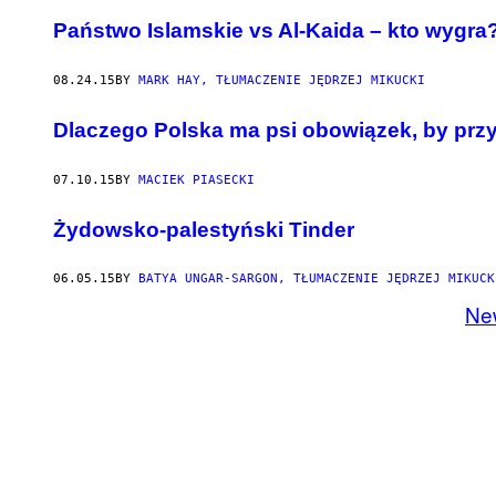
Państwo Islamskie vs Al-Kaida – kto wygra
08.24.15
BY
MARK HAY, TŁUMACZENIE JĘDRZEJ MIKUCKI
​Dlaczego Polska ma psi obowiązek, by pr
07.10.15
BY
MACIEK PIASECKI
Żydowsko-palestyński Tinder
06.05.15
BY
BATYA UNGAR-SARGON, TŁUMACZENIE JĘDRZEJ MIKUCK
Ne