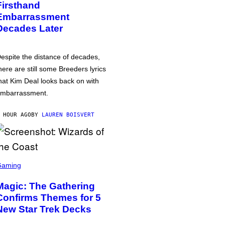
Firsthand
Embarrassment
Decades Later
espite the distance of decades,
here are still some Breeders lyrics
hat Kim Deal looks back on with
mbarrassment.
 HOUR AGO
BY
LAUREN BOISVERT
Gaming
Magic: The Gathering
Confirms Themes for 5
New Star Trek Decks