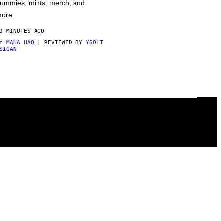
ummies, mints, merch, and
ore.
9 MINUTES AGO
BY
MAHA HAQ
| REVIEWED BY
YSOLT
SIGAN