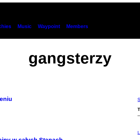
hies
Music
Waypoint
Members
gangsterzy
eniu
S
T
L
ainy w całych Stanach