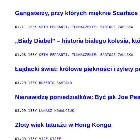
Gangsterzy, przy których mięknie Scarface
01.11.16
BY
SETH FERRANTI, TŁUMACZENIE: BARTOSZ ZAŁUSKA
„Biały Diabeł” – historia białego kolesia, k
01.08.16
BY
SETH FERRANTI, TŁUMACZENIE: BARTOSZ ZAŁUSKA
Łajdacki świat: królowe piękności i żylety
03.29.15
BY
ROBERTO SAVIANO
Nienawidzę poniedziałków: Być jak Joe Pes
03.09.15
BY
LUKASZ KOWALCZUK
Złoty wiek tatuażu w Hong Kongu
01.09.15
BY
VICE STAFF