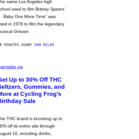
he same Los Angeles high
chool used to film Britney Spears’
…Baby One More Time” was
sed in 1978 to film the legendary
usical
Grease
.
8 MINUTES AGO
BY
DAN MILAM
annabis via
Get Up to 30% Off THC
Seltzers, Gummies, and
More at Cycling Frog’s
Birthday Sale
he THC brand is knocking up to
0% off its entire site through
ugust 10, including drinks,