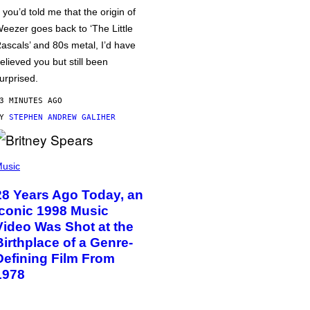
f you’d told me that the origin of
eezer goes back to ‘The Little
ascals’ and 80s metal, I’d have
elieved you but still been
urprised.
3 MINUTES AGO
BY
STEPHEN ANDREW GALIHER
usic
28 Years Ago Today, an
Iconic 1998 Music
Video Was Shot at the
Birthplace of a Genre-
Defining Film From
1978