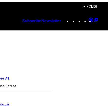
+ POLISH
Instagram
TikTok
YouTube
Google
Googl
Subscribe
Newsletter
Discover
Top
Posts
ee All
he Latest
ife via