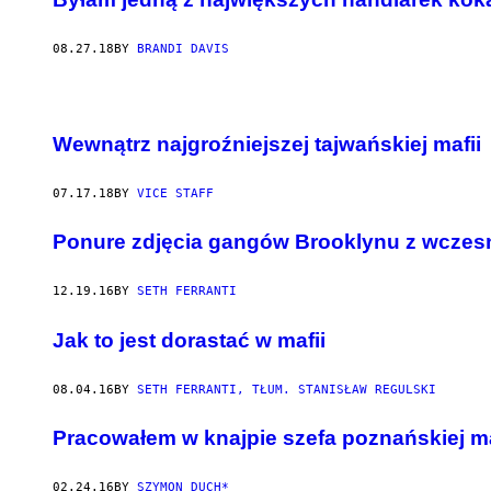
08.27.18
BY
BRANDI DAVIS
Wewnątrz najgroźniejszej tajwańskiej mafii
07.17.18
BY
VICE STAFF
Ponure zdjęcia gangów Brooklynu z wczesn
12.19.16
BY
SETH FERRANTI
Jak to jest dorastać w mafii
08.04.16
BY
SETH FERRANTI, TŁUM. STANISŁAW REGULSKI
Pracowałem w knajpie szefa poznańskiej ma
02.24.16
BY
SZYMON DUCH*