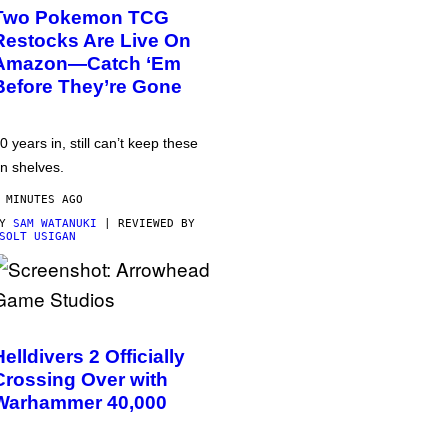
Two Pokemon TCG
Restocks Are Live On
Amazon—Catch ‘Em
Before They’re Gone
0 years in, still can’t keep these
n shelves.
 MINUTES AGO
BY
SAM WATANUKI
| REVIEWED BY
SOLT USIGAN
Helldivers 2 Officially
Crossing Over with
Warhammer 40,000