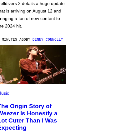
elldivers 2 details a huge update
hat is arriving on August 12 and
ringing a ton of new content to
he 2024 hit.
 MINUTES AGO
BY
DENNY CONNOLLY
usic
The Origin Story of
Weezer Is Honestly a
Lot Cuter Than I Was
Expecting