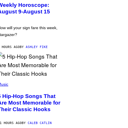
Weekly Horoscope:
August 9-August 15
ow will your sign fare this week,
targazer?
 HOURS AGO
BY
ASHLEY FIKE
usic
5 Hip-Hop Songs That
Are Most Memorable for
Their Classic Hooks
1 HOURS AGO
BY
CALEB CATLIN