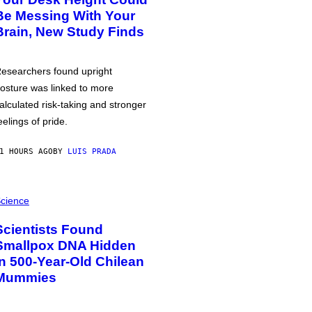
Be Messing With Your
Brain, New Study Finds
esearchers found upright
osture was linked to more
alculated risk-taking and stronger
eelings of pride.
1 HOURS AGO
BY
LUIS PRADA
cience
Scientists Found
Smallpox DNA Hidden
in 500-Year-Old Chilean
Mummies