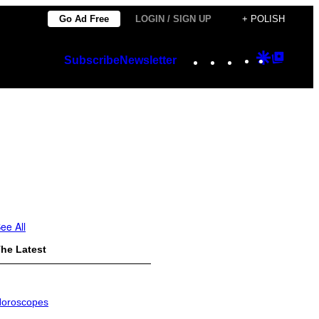
Go Ad Free
LOGIN / SIGN UP
+ POLISH
Instagram
TikTok
YouTube
Google
Googl
Subscribe
Newsletter
Discover
Top
Posts
ee All
he Latest
oroscopes