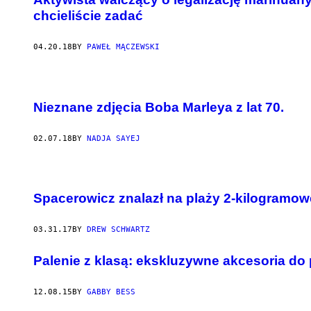
chcieliście zadać
04.20.18
BY
PAWEŁ MĄCZEWSKI
Nieznane zdjęcia Boba Marleya z lat 70.
02.07.18
BY
NADJA SAYEJ
Spacerowicz znalazł na plaży 2-kilogramow
03.31.17
BY
DREW SCHWARTZ
Palenie z klasą: ekskluzywne akcesoria do 
12.08.15
BY
GABBY BESS