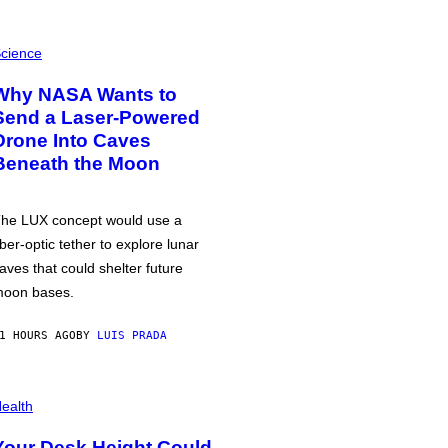
cience
Why NASA Wants to
Send a Laser-Powered
Drone Into Caves
Beneath the Moon
he LUX concept would use a
iber-optic tether to explore lunar
aves that could shelter future
oon bases.
1 HOURS AGO
BY
LUIS PRADA
ealth
Your Desk Height Could