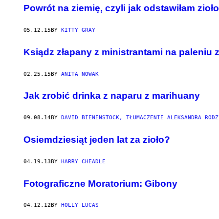
Powrót na ziemię, czyli jak odstawiłam zioło
05.12.15
BY
KITTY GRAY
​Ksiądz złapany z ministrantami na paleniu z
02.25.15
BY
ANITA NOWAK
Jak zrobić drinka z naparu z marihuany
09.08.14
BY
DAVID BIENENSTOCK, TŁUMACZENIE ALEKSANDRA RODZ
Osiemdziesiąt jeden lat za zioło?
04.19.13
BY
HARRY CHEADLE
Fotograficzne Moratorium: Gibony
04.12.12
BY
HOLLY LUCAS