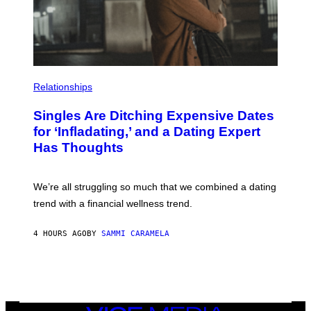
E
T
T
Y
I
M
A
P
G
H
E
Relationships
O
S
T
Singles Are Ditching Expensive Dates
O
:
for ‘Infladating,’ and a Dating Expert
P
Has Thoughts
I
X
E
L
We’re all struggling so much that we combined a dating
S
E
trend with a financial wellness trend.
F
F
E
4 HOURS AGO
BY
SAMMI CARAMELA
C
T
/
G
E
T
T