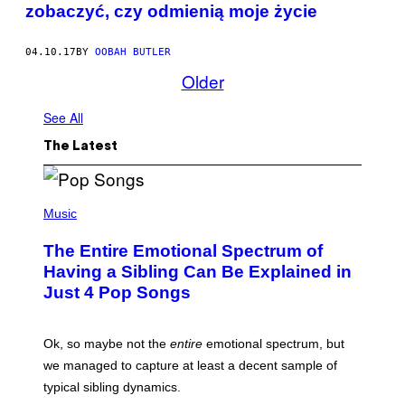
zobaczyć, czy odmienią moje życie
04.10.17
BY
OOBAH BUTLER
Older
See All
The Latest
(
P
Music
H
O
The Entire Emotional Spectrum of
T
O
Having a Sibling Can Be Explained in
B
Just 4 Pop Songs
Y
J
O
H
Ok, so maybe not the
entire
emotional spectrum, but
A
L
we managed to capture at least a decent sample of
E
typical sibling dynamics.
/
G