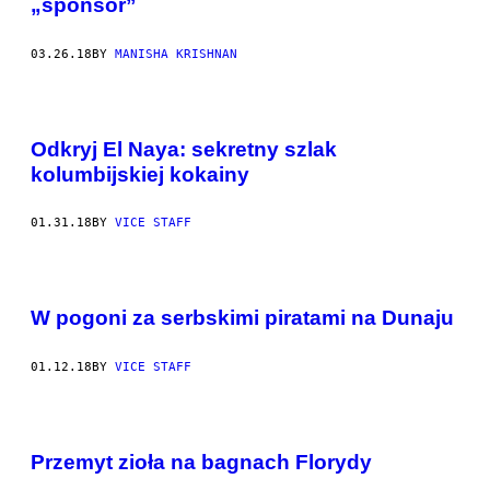
„sponsor”
03.26.18
BY
MANISHA KRISHNAN
Odkryj El Naya: sekretny szlak
kolumbijskiej kokainy
01.31.18
BY
VICE STAFF
W pogoni za serbskimi piratami na Dunaju
01.12.18
BY
VICE STAFF
Przemyt zioła na bagnach Florydy