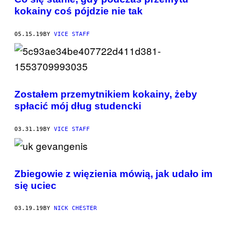
kokainy coś pójdzie nie tak
05.15.19
BY
VICE STAFF
Zostałem przemytnikiem kokainy, żeby
spłacić mój dług studencki
03.31.19
BY
VICE STAFF
Zbiegowie z więzienia mówią, jak udało im
się uciec
03.19.19
BY
NICK CHESTER