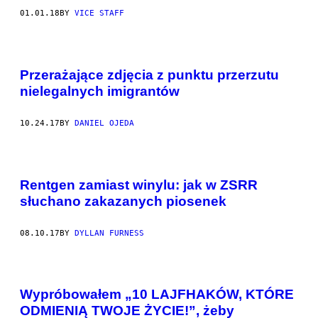
01.01.18
BY
VICE STAFF
Przerażające zdjęcia z punktu przerzutu
nielegalnych imigrantów
10.24.17
BY
DANIEL OJEDA
Rentgen zamiast winylu: jak w ZSRR
słuchano zakazanych piosenek
08.10.17
BY
DYLLAN FURNESS
Wypróbowałem „10 LAJFHAKÓW, KTÓRE
ODMIENIĄ TWOJE ŻYCIE!”, żeby