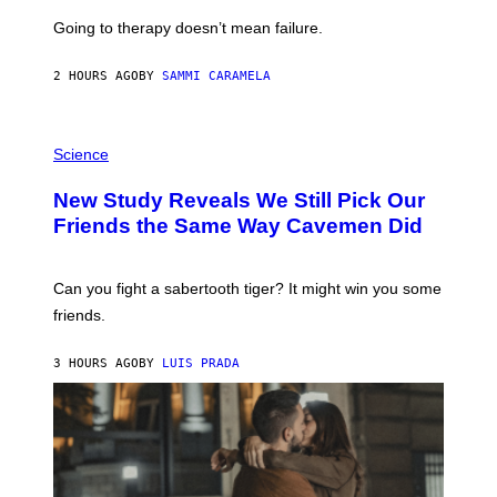
U
Going to therapy doesn’t mean failure.
T
T
E
2 HOURS AGO
BY
SAMMI CARAMELA
R
/
G
E
P
T
H
Science
T
O
Y
T
New Study Reveals We Still Pick Our
I
O
M
:
Friends the Same Way Cavemen Did
A
C
G
S
E
A
S
-
Can you fight a sabertooth tiger? It might win you some
P
friends.
R
I
N
3 HOURS AGO
BY
LUIS PRADA
T
S
T
O
C
K
/
G