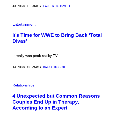
E
43 MINUTES AGO
BY
LAUREN BOISVERT
T
T
Y
I
P
M
H
Entertainment
A
O
G
T
E
It’s Time for WWE to Bring Back ‘Total
O
S
:
Divas’
)
E
!
It really was peak reality TV.
43 MINUTES AGO
BY
HALEY MILLER
P
H
Relationships
O
T
4 Unexpected but Common Reasons
O
:
Couples End Up in Therapy,
G
According to an Expert
C
S
H