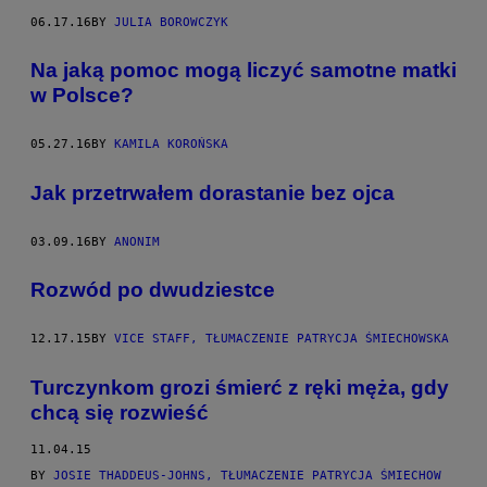
06.17.16
BY
JULIA BOROWCZYK
Na jaką pomoc mogą liczyć samotne matki
w Polsce?
05.27.16
BY
KAMILA KOROŃSKA
Jak przetrwałem dorastanie bez ojca
03.09.16
BY
ANONIM
Rozwód po dwudziestce
12.17.15
BY
VICE STAFF, TŁUMACZENIE PATRYCJA ŚMIECHOWSKA
Turczynkom grozi śmierć z ręki męża, gdy
chcą się rozwieść
11.04.15
BY
JOSIE THADDEUS-JOHNS, TŁUMACZENIE PATRYCJA ŚMIECHOW