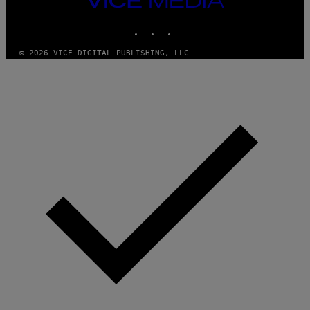
M
MEDIA
Y
INSTAGRAM
TIKTOK
YOUTUBE
T
H
A
© 2026 VICE DIGITAL PUBLISHING, LLC
N
T
H
O
S
E
I
N
Q
U
E
S
T
I
O
N
.
P
H
O
T
O
:
M
A