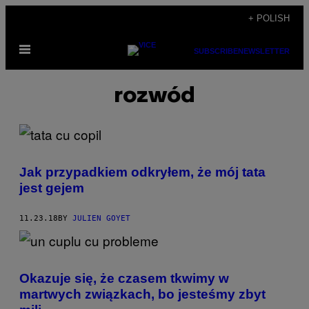
Skip
+ POLISH
to
Open
content
SUBSCRIBE
NEWSLETTER
Menu
rozwód
Jak przypadkiem odkryłem, że mój tata
jest gejem
11.23.18
BY
JULIEN GOYET
Okazuje się, że czasem tkwimy w
martwych związkach, bo jesteśmy zbyt