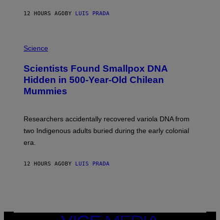
N
T
12 HOURS AGO
BY
LUIS PRADA
O
K
E
R
A
/
M
Science
G
U
E
C
Scientists Found Smallpox DNA
T
H
T
,
Hidden in 500-Year-Old Chilean
Y
M
I
Mummies
U
M
C
A
H
G
O
Researchers accidentally recovered variola DNA from
E
L
S
D
two Indigenous adults buried during the early colonial
E
era.
R
C
H
12 HOURS AGO
BY
LUIS PRADA
I
L
E
A
N
M
U
M
VICE