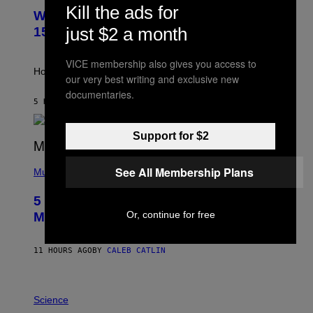
U
Kill the ads for
Weekly Horoscope: August 9-August
S
T
just $2 a month
15
R
A
T
VICE membership also gives you access to
I
How will your sign fare this week, stargazer?
our very best writing and exclusive new
O
N
documentaries.
B
5 HOURS AGO
BY
ASHLEY FIKE
Y
R
E
Support for $2
E
S
(
A
See All Membership Plans
P
Music
H
O
5 Hip-Hop Songs That Are Most
T
O
Or, continue for free
Memorable for Their Classic Hooks
B
Y
S
11 HOURS AGO
BY
CALEB CATLIN
T
E
V
E
P
G
H
Science
R
O