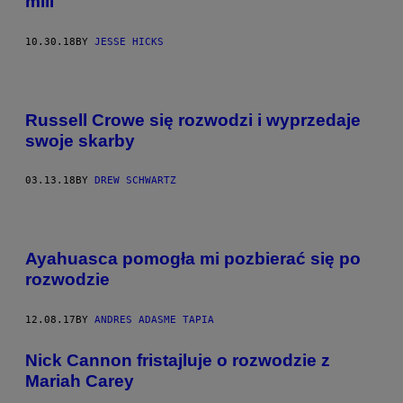
mili
10.30.18
BY
JESSE HICKS
Russell Crowe się rozwodzi i wyprzedaje
swoje skarby
03.13.18
BY
DREW SCHWARTZ
Ayahuasca pomogła mi pozbierać się po
rozwodzie
12.08.17
BY
ANDRES ADASME TAPIA
Nick Cannon fristajluje o rozwodzie z
Mariah Carey